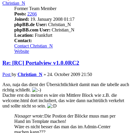
Christian_N
Former Team Member
Posts:
2266
Joined:
19. January 2008 01:17
phpBB.de User:
Christian_N
phpBB.com User:
Christian_N
Location:
Frankfurt
Contact:
Contact Christian_N
Website
Re: [RC] Portalview v1.0.0RC2
Post
by
Christian_N
»
24. October 2009 21:50
Aso, naja das dient der Übersichtlichkeit damit man die tabelle auch
richtig schließt.
Dachte erst du meinst es wäre ein Mittlere Block wie z.B. die
welcome.html dort includiert, das wäre dann nachtrülich verkehrt
und sollte nicht so sein.
Nixsager wrote:
Die Postion der Blöcke muus man per
Hand im Template machen!
Wäre es nicht besser das man das im Admin-Center
machen kann???