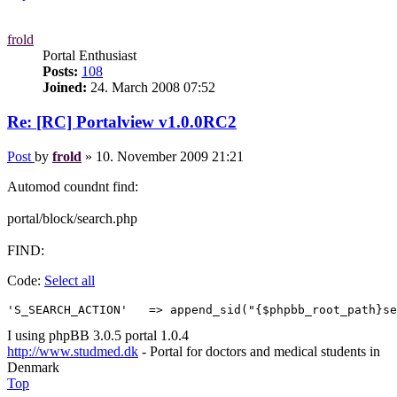
frold
Portal Enthusiast
Posts:
108
Joined:
24. March 2008 07:52
Re: [RC] Portalview v1.0.0RC2
Post
by
frold
»
10. November 2009 21:21
Automod coundnt find:
portal/block/search.php
FIND:
Code:
Select all
'S_SEARCH_ACTION'   => append_sid("{$phpbb_root_path}se
I using phpBB 3.0.5 portal 1.0.4
http://www.studmed.dk
- Portal for doctors and medical students in
Denmark
Top