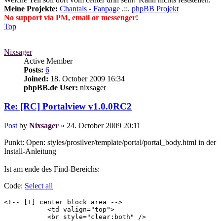
Meine Projekte:
Chantals - Fanpage
.::.
phpBB Projekt
No support via PM, email or messenger!
Top
Nixsager
Active Member
Posts:
6
Joined:
18. October 2009 16:34
phpBB.de User:
nixsager
Re: [RC] Portalview v1.0.0RC2
Post
by
Nixsager
»
24. October 2009 20:11
Punkt: Open: styles/prosilver/template/portal/portal_body.html in der
Install-Anleitung
Ist am ende des Find-Bereichs:
Code:
Select all
<!-- [+] center block area -->

	   <td valign="top">

	   <br style="clear:both" />