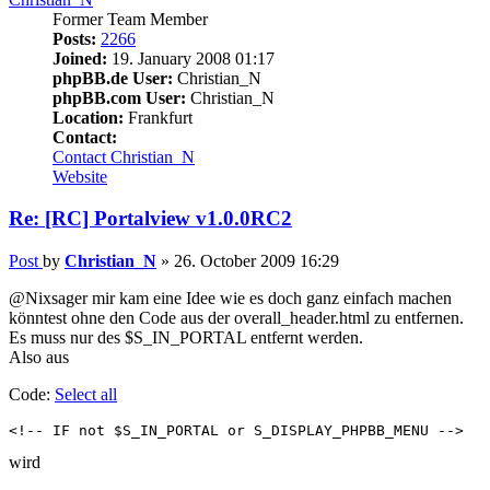
Former Team Member
Posts:
2266
Joined:
19. January 2008 01:17
phpBB.de User:
Christian_N
phpBB.com User:
Christian_N
Location:
Frankfurt
Contact:
Contact Christian_N
Website
Re: [RC] Portalview v1.0.0RC2
Post
by
Christian_N
»
26. October 2009 16:29
@Nixsager mir kam eine Idee wie es doch ganz einfach machen
könntest ohne den Code aus der overall_header.html zu entfernen.
Es muss nur des $S_IN_PORTAL entfernt werden.
Also aus
Code:
Select all
<!-- IF not $S_IN_PORTAL or S_DISPLAY_PHPBB_MENU -->
wird