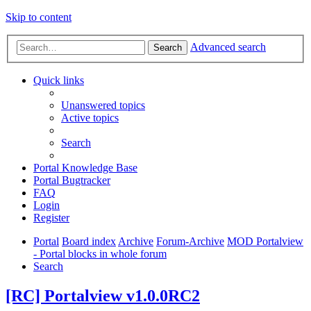
Skip to content
Advanced search
Search
Quick links
Unanswered topics
Active topics
Search
Portal Knowledge Base
Portal Bugtracker
FAQ
Login
Register
Portal
Board index
Archive
Forum-Archive
MOD Portalview
- Portal blocks in whole forum
Search
[RC] Portalview v1.0.0RC2