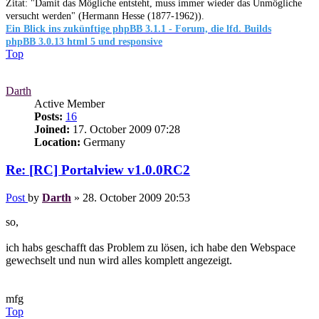
Zitat: "Damit das Mögliche entsteht, muss immer wieder das Unmögliche
versucht werden" (Hermann Hesse (1877-1962)).
Ein Blick ins zukünftige phpBB 3.1.1 - Forum, die lfd. Builds
phpBB 3.0.13 html 5 und responsive
Top
Darth
Active Member
Posts:
16
Joined:
17. October 2009 07:28
Location:
Germany
Re: [RC] Portalview v1.0.0RC2
Post
by
Darth
»
28. October 2009 20:53
so,
ich habs geschafft das Problem zu lösen, ich habe den Webspace
gewechselt und nun wird alles komplett angezeigt.
mfg
Top