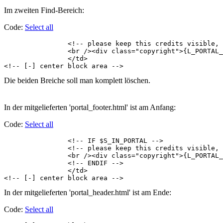
Im zweiten Find-Bereich:
Code:
Select all
		<!-- please keep this credits visible, thank you!  -->

		<br /><div class="copyright">{L_PORTAL_COPY}</div>

		</td>

<!-- [-] center block area -->
Die beiden Breiche soll man komplett löschen.
In der mitgelieferten 'portal_footer.html' ist am Anfang:
Code:
Select all
		<!-- IF $S_IN_PORTAL -->

		<!-- please keep this credits visible, thank you!  -->

		<br /><div class="copyright">{L_PORTAL_COPY}</div>

		<!-- ENDIF -->

		</td>

<!-- [-] center block area -->
In der mitgelieferten 'portal_header.html' ist am Ende:
Code:
Select all