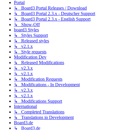
Portal
↳ Board3 Portal Releases / Download
↳ Board3 Portal 2.3.x - Deutscher Support
↳ Board3 Portal 2.3.x - English Support
↳ Show-Off
board3 Styles
↳ Styles Support
↳ Released styles
↳ v2.1.x
↳ Style requests
Modification Dev
↳ Released Modifications
↳ v2.3.x
↳ v2.1.x
↳ Modification Requests
↳ Modifications - In Development
↳ v2.3.x
↳ v2.1.x
↳ Modifications Support
International
↳ Completed Translations
↳ Translations in Development
Board3.de
↳ Board3.de