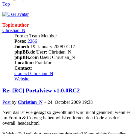
Top
Topic author
Christian_N
Former Team Member
Posts:
2266
Joined:
19. January 2008 01:17
phpBB.de User:
Christian_N
phpBB.com User:
Christian_N
Location:
Frankfurt
Contact:
Contact Christian_N
Website
Re: [RC] Portalview v1.0.0RC2
Post
by
Christian_N
»
24. October 2009 19:38
Nein das ist wie gesagt so gewollt und wird nicht geändert, wenn es
im Forum & Co weg haben willst entfernen den Code aus der
overall_header.html
Welche Teil soll dort vom center drin sein? Kann nichts feststellen.