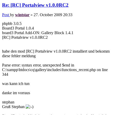
Re: [RC] Portalview v1.0.0RC2
Post
by
wintstar
»
27. October 2009 20:33
phpbb 3.0.5
Board3 Portal 1.0.4
board3 Portal Add-ON: Gallery Block 1.4.1
[RC] Portalview v1.0.0RC2
habe den mod [RC] Portalview v1.0.0RC2 installiert und bekomm
diese fehler meldung
Parse error: syntax error, unexpected $end in
C:\xampp\htdocs\cq\gallery\includes\functions_recent.php on line
344
was kann ich tun
danke im vorraus
stephan
Gruß Stephan