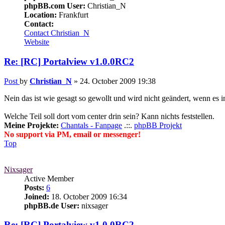
phpBB.com User:
Christian_N
Location:
Frankfurt
Contact:
Contact Christian_N
Website
Re: [RC] Portalview v1.0.0RC2
Post
by
Christian_N
»
24. October 2009 19:38
Nein das ist wie gesagt so gewollt und wird nicht geändert, wenn es
Welche Teil soll dort vom center drin sein? Kann nichts feststellen.
Meine Projekte:
Chantals - Fanpage
.::.
phpBB Projekt
No support via PM, email or messenger!
Top
Nixsager
Active Member
Posts:
6
Joined:
18. October 2009 16:34
phpBB.de User:
nixsager
Re: [RC] Portalview v1.0.0RC2