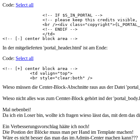
Code:
Select all
		<!-- IF $S_IN_PORTAL -->

		<!-- please keep this credits visible, thank you!  -->

		<br /><div class="copyright">{L_PORTAL_COPY}</div>

		<!-- ENDIF -->

		</td>

<!-- [-] center block area -->
In der mitgelieferten 'portal_header.html' ist am Ende:
Code:
Select all
<!-- [+] center block area -->

	   <td valign="top">

	   <br style="clear:both" />
Wieso müssen die Center-Block-Abschnitte raus aus der Datei 'portal
Wieso nicht alles was zum Cemter-Block gehört ind der 'portal_body.
Mal nebenbei!
Da ich ein Loser bin, wollte ich fragen wieso lässt das, mit dem das
Ein Verbesserungsvorschlag hääte ich noch!
Die Postion der Blöcke muus man per Hand im Template machen!
Wäre es nicht besser das man das im Admin-Center machen kann???