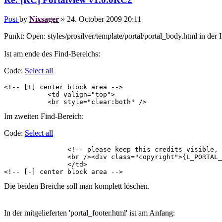
Post
by
Nixsager
»
24. October 2009 20:11
Punkt: Open: styles/prosilver/template/portal/portal_body.html in der 
Ist am ende des Find-Bereichs:
Code:
Select all
<!-- [+] center block area -->

	   <td valign="top">

	   <br style="clear:both" />
Im zweiten Find-Bereich:
Code:
Select all
		<!-- please keep this credits visible, thank you!  -->

		<br /><div class="copyright">{L_PORTAL_COPY}</div>

		</td>

<!-- [-] center block area -->
Die beiden Breiche soll man komplett löschen.
In der mitgelieferten 'portal_footer.html' ist am Anfang: