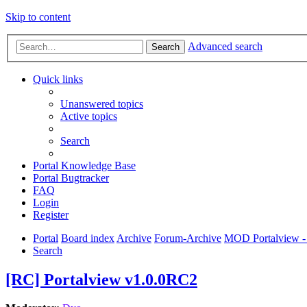
Skip to content
Advanced search
Search
Quick links
Unanswered topics
Active topics
Search
Portal Knowledge Base
Portal Bugtracker
FAQ
Login
Register
Portal
Board index
Archive
Forum-Archive
MOD Portalview - 
Search
[RC] Portalview v1.0.0RC2