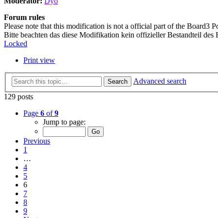
Moderator:
Dyo
Forum rules
Please note that this modification is not a official part of the Board3 Po
Bitte beachten das diese Modifikation kein offizieller Bestandteil des 
Locked
Print view
Advanced search
Search
129 posts
Page
6
of
9
Jump to page:
Previous
1
…
4
5
6
7
8
9