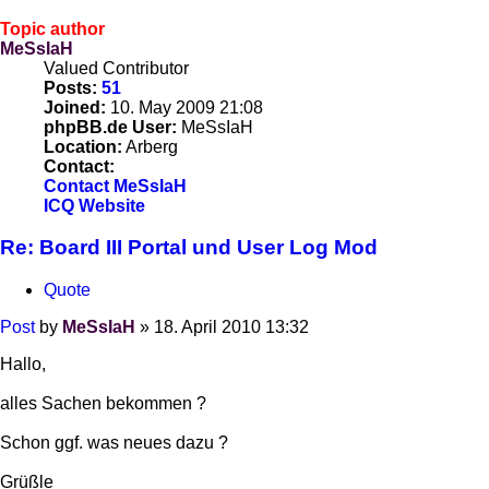
Topic author
MeSsIaH
Valued Contributor
Posts:
51
Joined:
10. May 2009 21:08
phpBB.de User:
MeSsIaH
Location:
Arberg
Contact:
Contact MeSsIaH
ICQ
Website
Re: Board III Portal und User Log Mod
Quote
Post
by
MeSsIaH
»
18. April 2010 13:32
Hallo,
alles Sachen bekommen ?
Schon ggf. was neues dazu ?
Grüßle