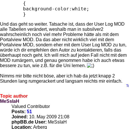
	{

	background-color:white;

Und das geht so weiter. Tatsache ist, dass der User Log MOD
alle Tabellen verändert, weshalb man in subsilver2
wahrscheinlich noch viel mehr Probleme hätte als mit dem
Portalview MOD. Da das aber nicht wirklich viel mit dem
Portalview MOD, sondern eher mit dem User Log MOD zu tun,
würde ich dir empfehlen den Autor zu kontaktieren, falls das
überhaupt noch geht. Ich will mich auf jeden Fall nicht mit dem
MOD rumärgern, und genau genommen habe ich auch etwas
bessere zu tun, wie z.B. für die Uni lernen.
Nimms mir bitte nicht böse, aber ich hab da jetzt knapp 2
Stunden lang rumgerackert und langsam reichts mir einfach.
T
Topic author
MeSsIaH
Valued Contributor
Posts:
51
Joined:
10. May 2009 21:08
phpBB.de User:
MeSsIaH
Location:
Arberg