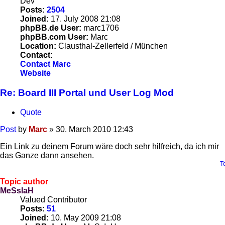
Dev
Posts:
2504
Joined:
17. July 2008 21:08
phpBB.de User:
marc1706
phpBB.com User:
Marc
Location:
Clausthal-Zellerfeld / München
Contact:
Contact Marc
Website
Re: Board III Portal und User Log Mod
Quote
Post
by
Marc
»
30. March 2010 12:43
Ein Link zu deinem Forum wäre doch sehr hilfreich, da ich mir
das Ganze dann ansehen.
T
Topic author
MeSsIaH
Valued Contributor
Posts:
51
Joined:
10. May 2009 21:08