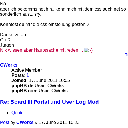
Nö..
aber ich bekomms net hin...kenn mich mit dem css auch net so
sonderlich aus... sry.
Könntest du mir die css einstellung posten ?
Danke vorab.
Gruß
Jürgen
Nix wissen aber Hauptsache mit reden....
T
CWorks
Active Member
Posts:
1
Joined:
17. June 2011 10:05
phpBB.de User:
CWorks
phpBB.com User:
CWorks
Re: Board III Portal und User Log Mod
Quote
Post
by
CWorks
»
17. June 2011 10:23