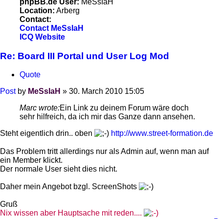
phpBB.de User:
MeSsIaH
Location:
Arberg
Contact:
Contact MeSsIaH
ICQ
Website
Re: Board III Portal und User Log Mod
Quote
Post
by
MeSsIaH
»
30. March 2010 15:05
Marc wrote:
Ein Link zu deinem Forum wäre doch
sehr hilfreich, da ich mir das Ganze dann ansehen.
Steht eigentlich drin.. oben
http://www.street-formation.de
Das Problem tritt allerdings nur als Admin auf, wenn man auf
ein Member klickt.
Der normale User sieht dies nicht.
Daher mein Angebot bzgl. ScreenShots
Gruß
Nix wissen aber Hauptsache mit reden....