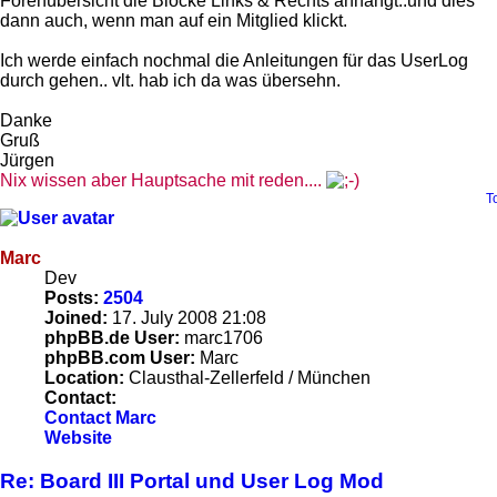
Forenübersicht die Blöcke Links & Rechts anhängt..und dies
dann auch, wenn man auf ein Mitglied klickt.
Ich werde einfach nochmal die Anleitungen für das UserLog
durch gehen.. vlt. hab ich da was übersehn.
Danke
Gruß
Jürgen
Nix wissen aber Hauptsache mit reden....
T
Marc
Dev
Posts:
2504
Joined:
17. July 2008 21:08
phpBB.de User:
marc1706
phpBB.com User:
Marc
Location:
Clausthal-Zellerfeld / München
Contact:
Contact Marc
Website
Re: Board III Portal und User Log Mod