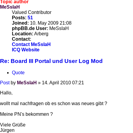
Topic author
MeSsIaH
Valued Contributor
Posts:
51
Joined:
10. May 2009 21:08
phpBB.de User:
MeSsIaH
Location:
Arberg
Contact:
Contact MeSsIaH
ICQ
Website
Re: Board III Portal und User Log Mod
Quote
Post
by
MeSsIaH
»
14. April 2010 07:21
Hallo,
wollt mal nachfragen ob es schon was neues gibt ?
Meine PN's bekommen ?
Viele Grüße
Jürgen