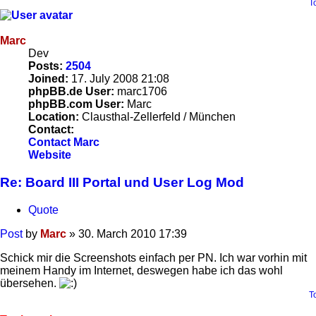
T
Marc
Dev
Posts:
2504
Joined:
17. July 2008 21:08
phpBB.de User:
marc1706
phpBB.com User:
Marc
Location:
Clausthal-Zellerfeld / München
Contact:
Contact Marc
Website
Re: Board III Portal und User Log Mod
Quote
Post
by
Marc
»
30. March 2010 17:39
Schick mir die Screenshots einfach per PN. Ich war vorhin mit
meinem Handy im Internet, deswegen habe ich das wohl
übersehen.
T