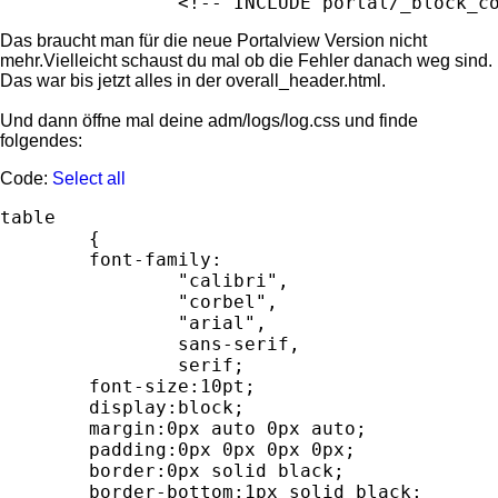
Das braucht man für die neue Portalview Version nicht
mehr.Vielleicht schaust du mal ob die Fehler danach weg sind.
Das war bis jetzt alles in der overall_header.html.
Und dann öffne mal deine adm/logs/log.css und finde
folgendes:
Code:
Select all
table

	{

	font-family:

		"calibri",

		"corbel",

		"arial",

		sans-serif,

		serif;

	font-size:10pt;

	display:block;

	margin:0px auto 0px auto;

	padding:0px 0px 0px 0px;

	border:0px solid black;

	border-bottom:1px solid black;
