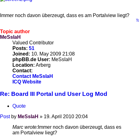
Immer noch davon überzeugt, dass es am Portalview liegt?
T
Topic author
MeSsIaH
Valued Contributor
Posts:
51
Joined:
10. May 2009 21:08
phpBB.de User:
MeSsIaH
Location:
Arberg
Contact:
Contact MeSsIaH
ICQ
Website
Re: Board III Portal und User Log Mod
Quote
Post
by
MeSsIaH
»
19. April 2010 20:04
Marc wrote:
Immer noch davon überzeugt, dass es
am Portalview liegt?