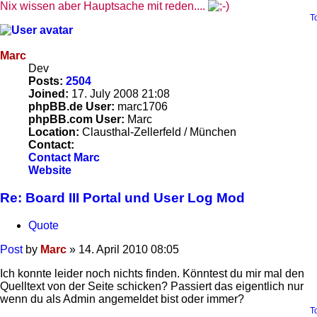
Nix wissen aber Hauptsache mit reden....
T
Marc
Dev
Posts:
2504
Joined:
17. July 2008 21:08
phpBB.de User:
marc1706
phpBB.com User:
Marc
Location:
Clausthal-Zellerfeld / München
Contact:
Contact Marc
Website
Re: Board III Portal und User Log Mod
Quote
Post
by
Marc
»
14. April 2010 08:05
Ich konnte leider noch nichts finden. Könntest du mir mal den
Quelltext von der Seite schicken? Passiert das eigentlich nur
wenn du als Admin angemeldet bist oder immer?
T