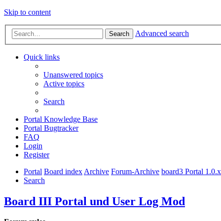
Skip to content
Advanced search
Search
Quick links
Unanswered topics
Active topics
Search
Portal Knowledge Base
Portal Bugtracker
FAQ
Login
Register
Portal
Board index
Archive
Forum-Archive
board3 Portal 1.0.
Search
Board III Portal und User Log Mod