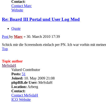
Contact:
Contact Marc
Website
Re: Board III Portal und User Log Mod
Quote
Post
by
Marc
»
30. March 2010 17:39
Schick mir die Screenshots einfach per PN. Ich war vorhin mit mein
Top
Topic author
MeSsIaH
Valued Contributor
Posts:
51
Joined:
10. May 2009 21:08
phpBB.de User:
MeSsIaH
Location:
Arberg
Contact:
Contact MeSsIaH
ICQ
Website