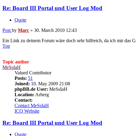
Re: Board III Portal und User Log Mod
Quote
Post
by
Marc
»
30. March 2010 12:43
Ein Link zu deinem Forum wäre doch sehr hilfreich, da ich mir das 
Top
Topic author
MeSsIaH
Valued Contributor
Posts:
51
Joined:
10. May 2009 21:08
phpBB.de User:
MeSsIaH
Location:
Arberg
Contact:
Contact MeSsIaH
ICQ
Website
Re: Board III Portal und User Log Mod
Quote