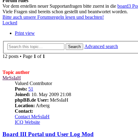
Forum rules
Vor dem erstellen neuer Supportanfragen bitte zuerst in die
board3 Po
Viele Fragen sind bereits schon gestellt und beantwortet worden.
Bitte auch unsere Forumsregeln lesen und beachten!
Locked
Print view
Advanced search
Search
12 posts • Page
1
of
1
Topic author
MeSsIaH
Valued Contributor
Posts:
51
Joined:
10. May 2009 21:08
phpBB.de User:
MeSsIaH
Location:
Arberg
Contact:
Contact MeSsIaH
ICQ
Website
Board III Portal und User Log Mod