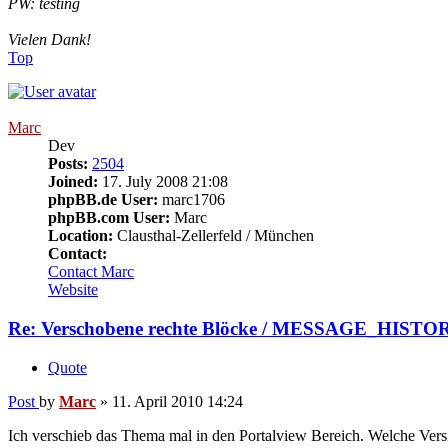
PW: testing
Vielen Dank!
Top
Marc
Dev
Posts:
2504
Joined:
17. July 2008 21:08
phpBB.de User:
marc1706
phpBB.com User:
Marc
Location:
Clausthal-Zellerfeld / München
Contact:
Contact Marc
Website
Re: Verschobene rechte Blöcke / MESSAGE_HISTO
Quote
Post
by
Marc
»
11. April 2010 14:24
Ich verschieb das Thema mal in den Portalview Bereich. Welche Versi