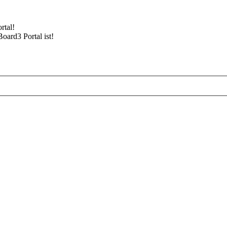
rtal!
Board3 Portal ist!