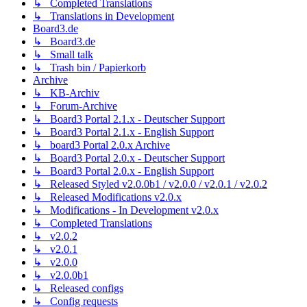
↳ Completed Translations
↳ Translations in Development
Board3.de
↳ Board3.de
↳ Small talk
↳ Trash bin / Papierkorb
Archive
↳ KB-Archiv
↳ Forum-Archive
↳ Board3 Portal 2.1.x - Deutscher Support
↳ Board3 Portal 2.1.x - English Support
↳ board3 Portal 2.0.x Archive
↳ Board3 Portal 2.0.x - Deutscher Support
↳ Board3 Portal 2.0.x - English Support
↳ Released Styled v2.0.0b1 / v2.0.0 / v2.0.1 / v2.0.2
↳ Released Modifications v2.0.x
↳ Modifications - In Development v2.0.x
↳ Completed Translations
↳ v2.0.2
↳ v2.0.1
↳ v2.0.0
↳ v2.0.0b1
↳ Released configs
↳ Config requests