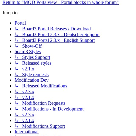
Return to “MOD Portalview - Portal blocks in whole forum”
Jump to
Portal
↳ Board3 Portal Releases / Download
↳ Board3 Portal 2.3.x - Deutscher Support
↳ Board3 Portal 2.3.x - English Support
↳ Show-Off
board3 Styles
↳ Styles Support
↳ Released styles
↳ v2.1.x
↳ Style requests
Modification Dev
↳ Released Modifications
↳ v2.3.x
↳ v2.1.x
↳ Modification Requests
↳ Modifications - In Development
↳ v2.3.x
↳ v2.1.x
↳ Modifications Support
International