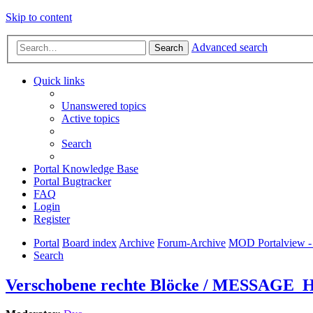
Skip to content
Advanced search
Search
Quick links
Unanswered topics
Active topics
Search
Portal Knowledge Base
Portal Bugtracker
FAQ
Login
Register
Portal
Board index
Archive
Forum-Archive
MOD Portalview - 
Search
Verschobene rechte Blöcke / MESSAGE