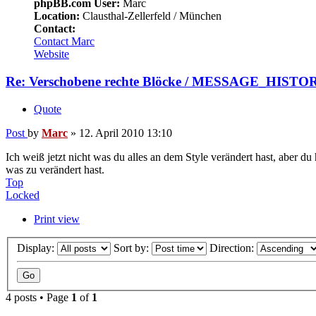
phpBB.com User:
Marc
Location:
Clausthal-Zellerfeld / München
Contact:
Contact Marc
Website
Re: Verschobene rechte Blöcke / MESSAGE_HISTO
Quote
Post
by
Marc
»
12. April 2010 13:10
Ich weiß jetzt nicht was du alles an dem Style verändert hast, aber d
was zu verändert hast.
Top
Locked
Print view
Display:
Sort by:
Direction:
4 posts • Page
1
of
1