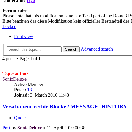
Moderator:
Dyo
Forum rules
Please note that this modification is not a official part of the Board3 Po
Bitte beachten das diese Modifikation kein offizieller Bestandteil des 
Locked
Print view
Advanced search
Search
4 posts • Page
1
of
1
Topic author
SonicDeluxe
Active Member
Posts:
13
Joined:
3. March 2010 11:48
Verschobene rechte Blöcke / MESSAGE_HISTORY
Quote
Post
by
SonicDeluxe
»
11. April 2010 00:38