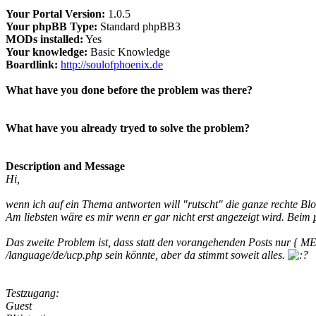
Your Portal Version:
1.0.5
Your phpBB Type:
Standard phpBB3
MODs installed:
Yes
Your knowledge:
Basic Knowledge
Boardlink:
http://soulofphoenix.de
What have you done before the problem was there?
What have you already tryed to solve the problem?
Description and Message
Hi,
wenn ich auf ein Thema antworten will "rutscht" die ganze rechte Blo
Am liebsten wäre es mir wenn er gar nicht erst angezeigt wird. Beim 
Das zweite Problem ist, dass statt den vorangehenden Posts nur { M
/language/de/ucp.php sein könnte, aber da stimmt soweit alles.
Testzugang:
Guest