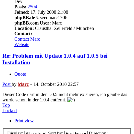
Dev
Posts:
2504
Joined:
17. July 2008 21:08
phpBB.de User:
marc1706
phpBB.com User:
Marc
Location:
Clausthal-Zellerfeld / München
Contact:
Contact Marc
Website
Re: Problem mit Update 1.0.4 auf 1.0.5 bei
Installation
Quote
Post
by
Marc
»
14. October 2010 22:57
Dieser Code darf in der 1.0.5 nicht mehr existieren, ich glaube das
wurde schon in der 1.0.4 entfernt.
Top
Locked
Print view
Display:
Sort by:
Direction: