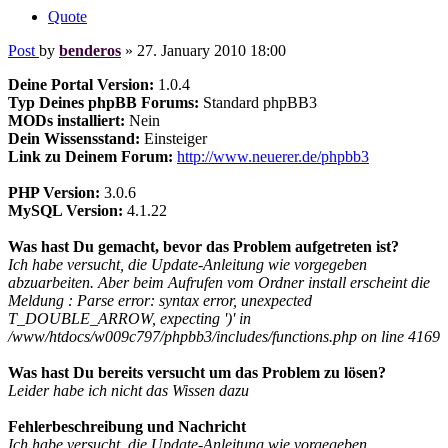
Quote
Post
by
benderos
»
27. January 2010 18:00
Deine Portal Version:
1.0.4
Typ Deines phpBB Forums:
Standard phpBB3
MODs installiert:
Nein
Dein Wissensstand:
Einsteiger
Link zu Deinem Forum:
http://www.neuerer.de/phpbb3
PHP Version:
3.0.6
MySQL Version:
4.1.22
Was hast Du gemacht, bevor das Problem aufgetreten ist?
Ich habe versucht, die Update-Anleitung wie vorgegeben
abzuarbeiten. Aber beim Aufrufen vom Ordner install erscheint die
Meldung : Parse error: syntax error, unexpected
T_DOUBLE_ARROW, expecting ')' in
/www/htdocs/w009c797/phpbb3/includes/functions.php on line 4169
Was hast Du bereits versucht um das Problem zu lösen?
Leider habe ich nicht das Wissen dazu
Fehlerbeschreibung und Nachricht
Ich habe versucht, die Update-Anleitung wie vorgegeben