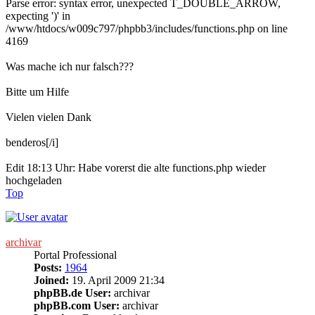
Parse error: syntax error, unexpected T_DOUBLE_ARROW,
expecting ')' in
/www/htdocs/w009c797/phpbb3/includes/functions.php on line
4169
Was mache ich nur falsch???
Bitte um Hilfe
Vielen vielen Dank
benderos[/i]
Edit 18:13 Uhr: Habe vorerst die alte functions.php wieder
hochgeladen
Top
archivar
Portal Professional
Posts:
1964
Joined:
19. April 2009 21:34
phpBB.de User:
archivar
phpBB.com User:
archivar