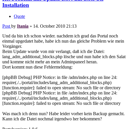
Installation
Quote
Post
by
Itania
»
14. October 2010 21:13
Und da bin ich schon wieder. nachdem ich grad das Portal noch
einmal upgedatet habe, habe ich nun das gleiche Problem wie mein
Vorgänger.
Beim Update wurde von mir verlangt, daß ich die Datei:
lang_adm_additional_blocks.php lösche und nun habe ich den Salat
und komme nicht mehr an mein Adminpaneel heran.
Dort kommt nun diese Fehlermeldung:
[phpBB Debug] PHP Notice: in file /adm/index.php on line 24:
require(./../portal/includes/lang_adm_additional_blocks.php)
[function.require]: failed to open stream: No such file or directory
[phpBB Debug] PHP Notice: in file /adm/index.php on line 24:
require(./../portal/includes/lang_adm_additional_blocks.php)
[function.require]: failed to open stream: No such file or directory
Was mach ich denn nun? Habe leider vorher kein Backup gemacht.
Kann ich die Datei nochmal irgendwo her bekommen?