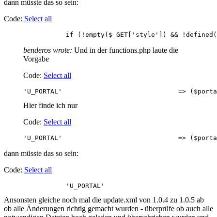
dann müsste das so sein:
Code:
Select all
		if (!empty($_GET['style']) && !defined
benderos wrote:
Und in der functions.php laute die
Vorgabe
Code:
Select all
'U_PORTAL'	
Hier finde ich nur
Code:
Select all
dann müsste das so sein:
Code:
Select all
Ansonsten gleiche noch mal die update.xml von 1.0.4 zu 1.0.5 ab
ob alle Änderungen richtig gemacht wurden - überprüfe ob auch alle