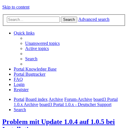
Skip to content
Advanced search
Search
Quick links
Unanswered topics
Active topics
Search
Portal Knowledge Base
Portal Bugtracker
FAQ
Login
Register
Portal
Board index
Archive
Forum-Archive
board3 Portal
1.0.x Archive
board3 Portal 1.0.x - Deutscher Support
Search
Problem mit Update 1.0.4 auf 1.0.5 bei