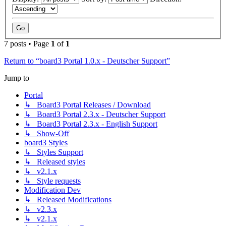
7 posts • Page
1
of
1
Return to “board3 Portal 1.0.x - Deutscher Support”
Jump to
Portal
↳ Board3 Portal Releases / Download
↳ Board3 Portal 2.3.x - Deutscher Support
↳ Board3 Portal 2.3.x - English Support
↳ Show-Off
board3 Styles
↳ Styles Support
↳ Released styles
↳ v2.1.x
↳ Style requests
Modification Dev
↳ Released Modifications
↳ v2.3.x
↳ v2.1.x