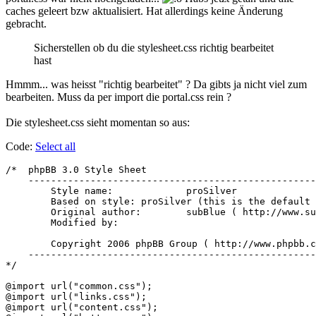
caches geleert bzw aktualisiert. Hat allerdings keine Änderung
gebracht.
Sicherstellen ob du die stylesheet.css richtig bearbeitet
hast
Hmmm... was heisst "richtig bearbeitet" ? Da gibts ja nicht viel zum
bearbeiten. Muss da per import die portal.css rein ?
Die stylesheet.css sieht momentan so aus:
Code:
Select all
/*  phpBB 3.0 Style Sheet

    ---------------------------------------------------
	Style name:		proSilver

	Based on style:	proSilver (this is the default phpBB 3 style)

	Original author:	subBlue ( http://www.subBlue.com/ )

	Modified by:		

	Copyright 2006 phpBB Group ( http://www.phpbb.com/ )

    ---------------------------------------------------
*/

@import url("common.css");

@import url("links.css");

@import url("content.css");
