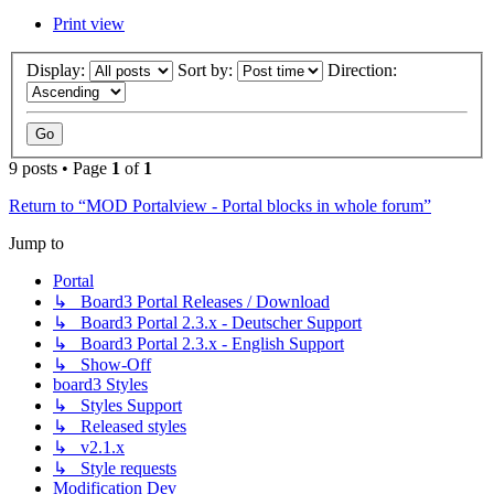
Print view
Display:
Sort by:
Direction:
9 posts • Page
1
of
1
Return to “MOD Portalview - Portal blocks in whole forum”
Jump to
Portal
↳ Board3 Portal Releases / Download
↳ Board3 Portal 2.3.x - Deutscher Support
↳ Board3 Portal 2.3.x - English Support
↳ Show-Off
board3 Styles
↳ Styles Support
↳ Released styles
↳ v2.1.x
↳ Style requests
Modification Dev