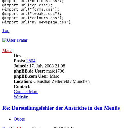
@import url("buttons.css");

@import url("cp.css");

@import url("forms.css");

@import url("tweaks.css");

@import url("colours.css");

Top
Marc
Dev
Posts:
2504
Joined:
17. July 2008 21:08
phpBB.de User:
marc1706
phpBB.com User:
Marc
Location:
Clausthal-Zellerfeld / München
Contact:
Contact Marc
Website
Re: Darstellungsfehler der Anstriche in den Menüs
Quote