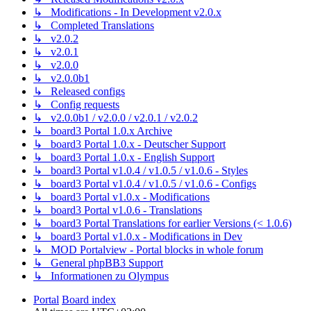
↳ Modifications - In Development v2.0.x
↳ Completed Translations
↳ v2.0.2
↳ v2.0.1
↳ v2.0.0
↳ v2.0.0b1
↳ Released configs
↳ Config requests
↳ v2.0.0b1 / v2.0.0 / v2.0.1 / v2.0.2
↳ board3 Portal 1.0.x Archive
↳ board3 Portal 1.0.x - Deutscher Support
↳ board3 Portal 1.0.x - English Support
↳ board3 Portal v1.0.4 / v1.0.5 / v1.0.6 - Styles
↳ board3 Portal v1.0.4 / v1.0.5 / v1.0.6 - Configs
↳ board3 Portal v1.0.x - Modifications
↳ board3 Portal v1.0.6 - Translations
↳ board3 Portal Translations for earlier Versions (< 1.0.6)
↳ board3 Portal v1.0.x - Modifications in Dev
↳ MOD Portalview - Portal blocks in whole forum
↳ General phpBB3 Support
↳ Informationen zu Olympus
Portal
Board index