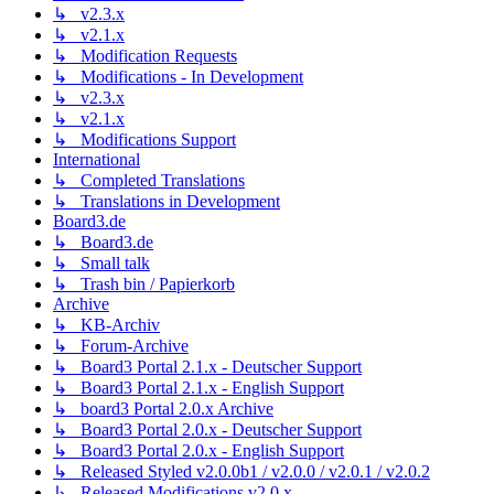
↳ v2.3.x
↳ v2.1.x
↳ Modification Requests
↳ Modifications - In Development
↳ v2.3.x
↳ v2.1.x
↳ Modifications Support
International
↳ Completed Translations
↳ Translations in Development
Board3.de
↳ Board3.de
↳ Small talk
↳ Trash bin / Papierkorb
Archive
↳ KB-Archiv
↳ Forum-Archive
↳ Board3 Portal 2.1.x - Deutscher Support
↳ Board3 Portal 2.1.x - English Support
↳ board3 Portal 2.0.x Archive
↳ Board3 Portal 2.0.x - Deutscher Support
↳ Board3 Portal 2.0.x - English Support
↳ Released Styled v2.0.0b1 / v2.0.0 / v2.0.1 / v2.0.2
↳ Released Modifications v2.0.x