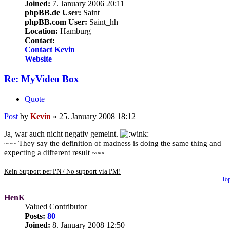
Joined:
7. January 2006 20:11
phpBB.de User:
Saint
phpBB.com User:
Saint_hh
Location:
Hamburg
Contact:
Contact Kevin
Website
Re: MyVideo Box
Quote
Post
by
Kevin
»
25. January 2008 18:12
Ja, war auch nicht negativ gemeint.
~~~ They say the definition of madness is doing the same thing and
expecting a different result ~~~
Kein Support per PN / No support via PM!
To
HenK
Valued Contributor
Posts:
80
Joined:
8. January 2008 12:50