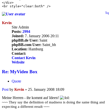
</div>

<br style="clear:both" />
To
Kevin
Site Admin
Posts:
2994
Joined:
7. January 2006 20:11
phpBB.de User:
Saint
phpBB.com User:
Saint_hh
Location:
Hamburg
Contact:
Contact Kevin
Website
Re: MyVideo Box
Quote
Post
by
Kevin
»
25. January 2008 18:09
Meine Herren - ihr kommt auf Ideen!
~~~ They say the definition of madness is doing the same thing and
expecting a different result ~~~