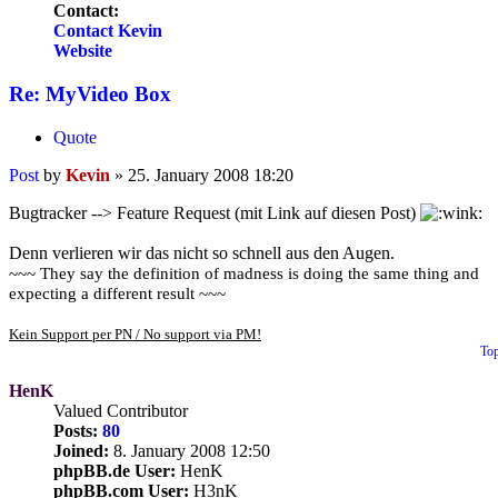
Contact:
Contact Kevin
Website
Re: MyVideo Box
Quote
Post
by
Kevin
»
25. January 2008 18:20
Bugtracker --> Feature Request (mit Link auf diesen Post)
Denn verlieren wir das nicht so schnell aus den Augen.
~~~ They say the definition of madness is doing the same thing and
expecting a different result ~~~
Kein Support per PN / No support via PM!
To
HenK
Valued Contributor
Posts:
80
Joined:
8. January 2008 12:50
phpBB.de User:
HenK
phpBB.com User:
H3nK