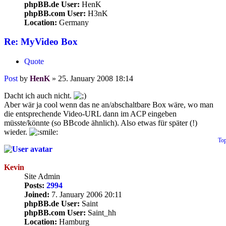
phpBB.de User:
HenK
phpBB.com User:
H3nK
Location:
Germany
Re: MyVideo Box
Quote
Post
by
HenK
»
25. January 2008 18:14
Dacht ich auch nicht.
Aber wär ja cool wenn das ne an/abschaltbare Box wäre, wo man
die entsprechende Video-URL dann im ACP eingeben
müsste/könnte (so BBcode ähnlich). Also etwas für später (!)
wieder.
To
Kevin
Site Admin
Posts:
2994
Joined:
7. January 2006 20:11
phpBB.de User:
Saint
phpBB.com User:
Saint_hh
Location:
Hamburg