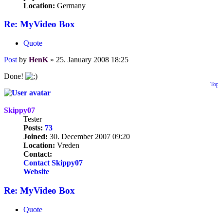
Location:
Germany
Re: MyVideo Box
Quote
Post
by
HenK
»
25. January 2008 18:25
Done!
To
Skippy07
Tester
Posts:
73
Joined:
30. December 2007 09:20
Location:
Vreden
Contact:
Contact Skippy07
Website
Re: MyVideo Box
Quote