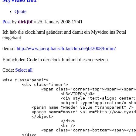
Quote
Post
by
dirkjbf
»
25. January 2008 17:41
Ich hab die clock.html geändert und damit ein Myvideo ins Potal
eingebaut
demo :
http://www.joerg-bausch-fanclub.de/jbf2008/forum/
Einfach den Code in der clock.html mit diesen ersetzen
Code:
Select all
<div class="panel">

	<div class="inner">

		<span class="corners-top"><span></span></span>

			<h3>VIDEO</h3>

			<div style="text-align: center;">

			<object type="application/x-shockwave-flash" data="http://www.myvideo.de/movie/3232548.swf" width="160" height="139">

            <param name="wmode" value="transparent" />

            <param name="movie" value="http://www.myvid
            </object> 

			</div>

			<br />

		<span class="corners-bottom"><span></span></span>

	</div>
