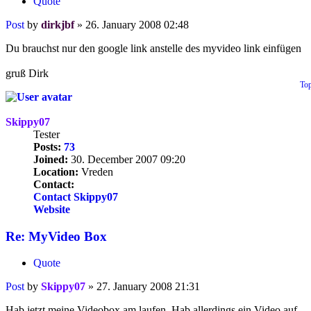
Quote
Post
by
dirkjbf
»
26. January 2008 02:48
Du brauchst nur den google link anstelle des myvideo link einfügen
gruß Dirk
To
Skippy07
Tester
Posts:
73
Joined:
30. December 2007 09:20
Location:
Vreden
Contact:
Contact Skippy07
Website
Re: MyVideo Box
Quote
Post
by
Skippy07
»
27. January 2008 21:31
Hab jetzt meine Videobox am laufen. Hab allerdings ein Video auf