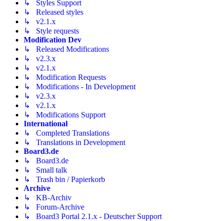
↳ Styles Support
↳ Released styles
↳ v2.1.x
↳ Style requests
Modification Dev
↳ Released Modifications
↳ v2.3.x
↳ v2.1.x
↳ Modification Requests
↳ Modifications - In Development
↳ v2.3.x
↳ v2.1.x
↳ Modifications Support
International
↳ Completed Translations
↳ Translations in Development
Board3.de
↳ Board3.de
↳ Small talk
↳ Trash bin / Papierkorb
Archive
↳ KB-Archiv
↳ Forum-Archive
↳ Board3 Portal 2.1.x - Deutscher Support