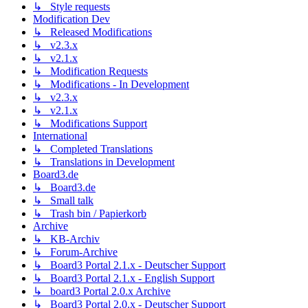
↳ Style requests
Modification Dev
↳ Released Modifications
↳ v2.3.x
↳ v2.1.x
↳ Modification Requests
↳ Modifications - In Development
↳ v2.3.x
↳ v2.1.x
↳ Modifications Support
International
↳ Completed Translations
↳ Translations in Development
Board3.de
↳ Board3.de
↳ Small talk
↳ Trash bin / Papierkorb
Archive
↳ KB-Archiv
↳ Forum-Archive
↳ Board3 Portal 2.1.x - Deutscher Support
↳ Board3 Portal 2.1.x - English Support
↳ board3 Portal 2.0.x Archive
↳ Board3 Portal 2.0.x - Deutscher Support