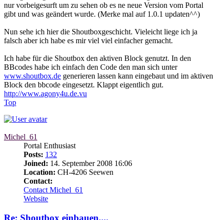
nur vorbeigesurft um zu sehen ob es ne neue Version vom Portal
gibt und was geändert wurde. (Merke mal auf 1.0.1 updaten^^)
Nun sehe ich hier die Shoutboxgeschicht. Vieleicht liege ich ja
falsch aber ich habe es mir viel viel einfacher gemacht.
Ich habe für die Shoutbox den aktiven Block genutzt. In den
BBcodes habe ich einfach den Code den man sich unter
www.shoutbox.de
generieren lassen kann eingebaut und im aktiven
Block den bbcode eingesetzt. Klappt eigentlich gut.
http://www.agony4u.de.vu
Top
Michel_61
Portal Enthusiast
Posts:
132
Joined:
14. September 2008 16:06
Location:
CH-4206 Seewen
Contact:
Contact Michel_61
Website
Re: Shoutbox einbauen....