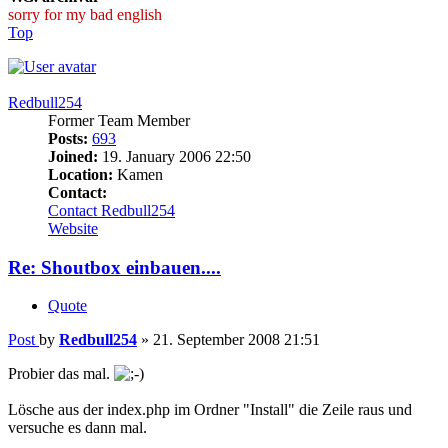
sorry for my bad english
Top
Redbull254
Former Team Member
Posts:
693
Joined:
19. January 2006 22:50
Location:
Kamen
Contact:
Contact Redbull254
Website
Re: Shoutbox einbauen....
Quote
Post
by
Redbull254
»
21. September 2008 21:51
Probier das mal.
Lösche aus der index.php im Ordner "Install" die Zeile raus und
versuche es dann mal.