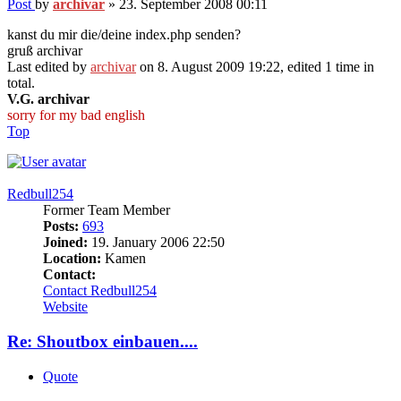
Post
by
archivar
»
23. September 2008 00:11
kanst du mir die/deine index.php senden?
gruß archivar
Last edited by
archivar
on 8. August 2009 19:22, edited 1 time in
total.
V.G. archivar
sorry for my bad english
Top
Redbull254
Former Team Member
Posts:
693
Joined:
19. January 2006 22:50
Location:
Kamen
Contact:
Contact Redbull254
Website
Re: Shoutbox einbauen....
Quote