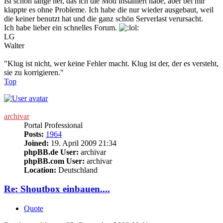
Ist schon lange her, das ich die Mod installiert habe, aber bei mir
klappte es ohne Probleme. Ich habe die nur wieder ausgebaut, weil
die keiner benutzt hat und die ganz schön Serverlast verursacht.
Ich habe lieber ein schnelles Forum.
LG
Walter
"Klug ist nicht, wer keine Fehler macht. Klug ist der, der es versteht,
sie zu korrigieren."
Top
archivar
Portal Professional
Posts:
1964
Joined:
19. April 2009 21:34
phpBB.de User:
archivar
phpBB.com User:
archivar
Location:
Deutschland
Re: Shoutbox einbauen....
Quote