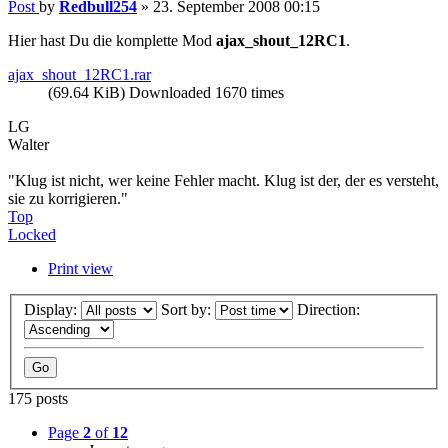
Post
by
Redbull254
»
23. September 2008 00:15
Hier hast Du die komplette Mod
ajax_shout_12RC1
.
ajax_shout_12RC1.rar
(69.64 KiB) Downloaded 1670 times
LG
Walter
"Klug ist nicht, wer keine Fehler macht. Klug ist der, der es versteht,
sie zu korrigieren."
Top
Locked
Print view
Display:
Sort by:
Direction:
175 posts
Page
2
of
12