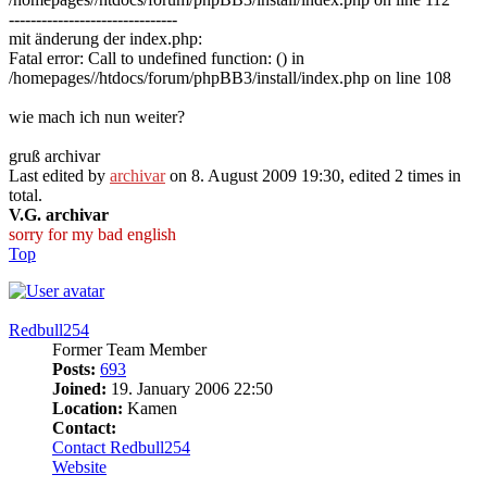
-------------------------------
mit änderung der index.php:
Fatal error: Call to undefined function: () in
/homepages//htdocs/forum/phpBB3/install/index.php on line 108
wie mach ich nun weiter?
gruß archivar
Last edited by
archivar
on 8. August 2009 19:30, edited 2 times in
total.
V.G. archivar
sorry for my bad english
Top
Redbull254
Former Team Member
Posts:
693
Joined:
19. January 2006 22:50
Location:
Kamen
Contact:
Contact Redbull254
Website