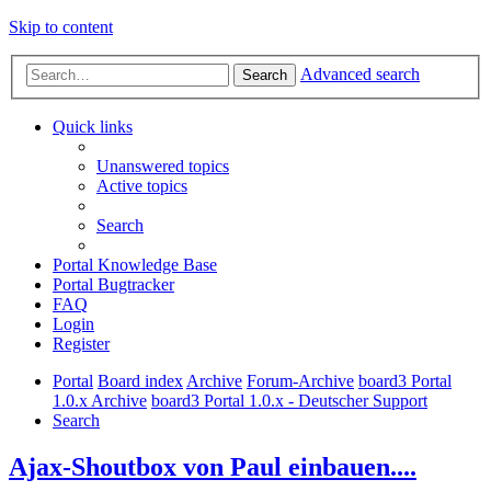
Skip to content
Advanced search
Search
Quick links
Unanswered topics
Active topics
Search
Portal Knowledge Base
Portal Bugtracker
FAQ
Login
Register
Portal
Board index
Archive
Forum-Archive
board3 Portal
1.0.x Archive
board3 Portal 1.0.x - Deutscher Support
Search
Ajax-Shoutbox von Paul einbauen....