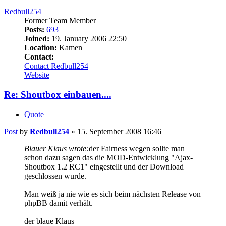
Redbull254
Former Team Member
Posts:
693
Joined:
19. January 2006 22:50
Location:
Kamen
Contact:
Contact Redbull254
Website
Re: Shoutbox einbauen....
Quote
Post
by
Redbull254
»
15. September 2008 16:46
Blauer Klaus wrote:
der Fairness wegen sollte man
schon dazu sagen das die MOD-Entwicklung "Ajax-
Shoutbox 1.2 RC1" eingestellt und der Download
geschlossen wurde.
Man weiß ja nie wie es sich beim nächsten Release von
phpBB damit verhält.
der blaue Klaus