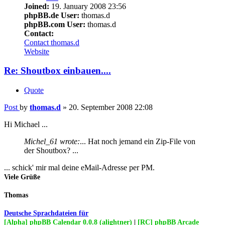
Joined:
19. January 2008 23:56
phpBB.de User:
thomas.d
phpBB.com User:
thomas.d
Contact:
Contact thomas.d
Website
Re: Shoutbox einbauen....
Quote
Post
by
thomas.d
»
20. September 2008 22:08
Hi Michael ...
Michel_61 wrote:
... Hat noch jemand ein Zip-File von
der Shoutbox? ...
... schick' mir mal deine eMail-Adresse per PM.
Viele Grüße
Thomas
Deutsche Sprachdateien für
[Alpha] phpBB Calendar 0.0.8 (alightner)
|
[RC] phpBB Arcade