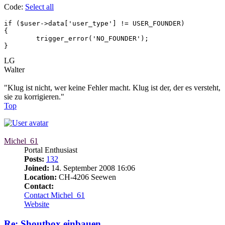
Code:
Select all
if ($user->data['user_type'] != USER_FOUNDER)

{

	trigger_error('NO_FOUNDER');

}
LG
Walter
"Klug ist nicht, wer keine Fehler macht. Klug ist der, der es versteht,
sie zu korrigieren."
Top
Michel_61
Portal Enthusiast
Posts:
132
Joined:
14. September 2008 16:06
Location:
CH-4206 Seewen
Contact:
Contact Michel_61
Website
Re: Shoutbox einbauen....