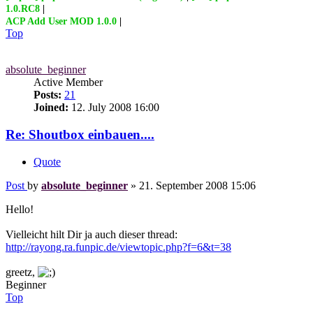
1.0.RC8
|
ACP Add User MOD 1.0.0
|
Top
absolute_beginner
Active Member
Posts:
21
Joined:
12. July 2008 16:00
Re: Shoutbox einbauen....
Quote
Post
by
absolute_beginner
»
21. September 2008 15:06
Hello!
Vielleicht hilt Dir ja auch dieser thread:
http://rayong.ra.funpic.de/viewtopic.php?f=6&t=38
greetz,
Beginner
Top