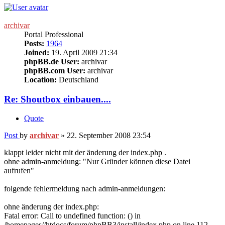
archivar
Portal Professional
Posts:
1964
Joined:
19. April 2009 21:34
phpBB.de User:
archivar
phpBB.com User:
archivar
Location:
Deutschland
Re: Shoutbox einbauen....
Quote
Post
by
archivar
»
22. September 2008 23:54
klappt leider nicht mit der änderung der index.php .
ohne admin-anmeldung: "Nur Gründer können diese Datei
aufrufen"
folgende fehlermeldung nach admin-anmeldungen:
ohne änderung der index.php:
Fatal error: Call to undefined function: () in
/homepages//htdocs/forum/phpBB3/install/index.php on line 112