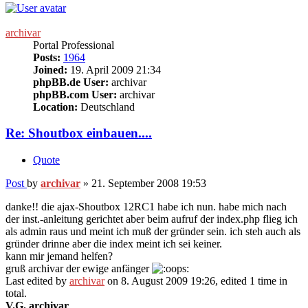
archivar
Portal Professional
Posts:
1964
Joined:
19. April 2009 21:34
phpBB.de User:
archivar
phpBB.com User:
archivar
Location:
Deutschland
Re: Shoutbox einbauen....
Quote
Post
by
archivar
»
21. September 2008 19:53
danke!! die ajax-Shoutbox 12RC1 habe ich nun. habe mich nach
der inst.-anleitung gerichtet aber beim aufruf der index.php flieg ich
als admin raus und meint ich muß der gründer sein. ich steh auch als
gründer drinne aber die index meint ich sei keiner.
kann mir jemand helfen?
gruß archivar der ewige anfänger
Last edited by
archivar
on 8. August 2009 19:26, edited 1 time in
total.
V.G. archivar