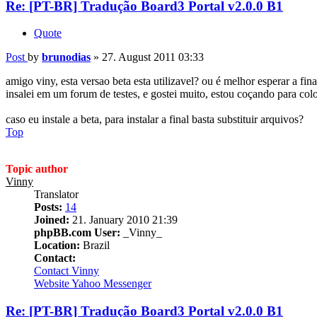
Re: [PT-BR] Tradução Board3 Portal v2.0.0 B1
Quote
Post
by
brunodias
»
27. August 2011 03:33
amigo viny, esta versao beta esta utilizavel? ou é melhor esperar a fina
insalei em um forum de testes, e gostei muito, estou coçando para colo
caso eu instale a beta, para instalar a final basta substituir arquivos?
Top
Topic author
Vinny
Translator
Posts:
14
Joined:
21. January 2010 21:39
phpBB.com User:
_Vinny_
Location:
Brazil
Contact:
Contact Vinny
Website
Yahoo Messenger
Re: [PT-BR] Tradução Board3 Portal v2.0.0 B1