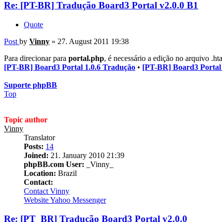
Re: [PT-BR] Tradução Board3 Portal v2.0.0 B1
Quote
Post
by
Vinny
»
27. August 2011 19:38
Para direcionar para
portal.php
, é necessário a edição no arquivo .h
[PT-BR] Board3 Portal 1.0.6 Tradução
•
[PT-BR] Board3 Portal
Suporte phpBB
Top
Topic author
Vinny
Translator
Posts:
14
Joined:
21. January 2010 21:39
phpBB.com User:
_Vinny_
Location:
Brazil
Contact:
Contact Vinny
Website
Yahoo Messenger
Re: [PT_BR] Tradução Board3 Portal v2.0.0