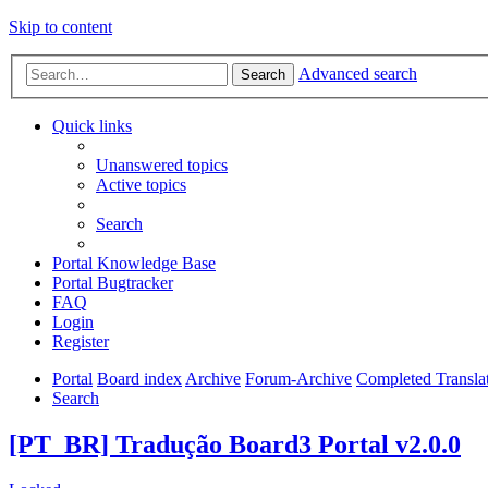
Skip to content
Advanced search
Search
Quick links
Unanswered topics
Active topics
Search
Portal Knowledge Base
Portal Bugtracker
FAQ
Login
Register
Portal
Board index
Archive
Forum-Archive
Completed Transla
Search
[PT_BR] Tradução Board3 Portal v2.0.0