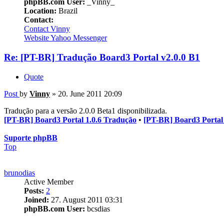
phpBB.com User:
_Vinny_
Location:
Brazil
Contact:
Contact Vinny
Website
Yahoo Messenger
Re: [PT-BR] Tradução Board3 Portal v2.0.0 B1
Quote
Post
by
Vinny
»
20. June 2011 20:09
Tradução para a versão 2.0.0 Beta1 disponibilizada.
[PT-BR] Board3 Portal 1.0.6 Tradução
•
[PT-BR] Board3 Portal
Suporte phpBB
Top
brunodias
Active Member
Posts:
2
Joined:
27. August 2011 03:31
phpBB.com User:
bcsdias