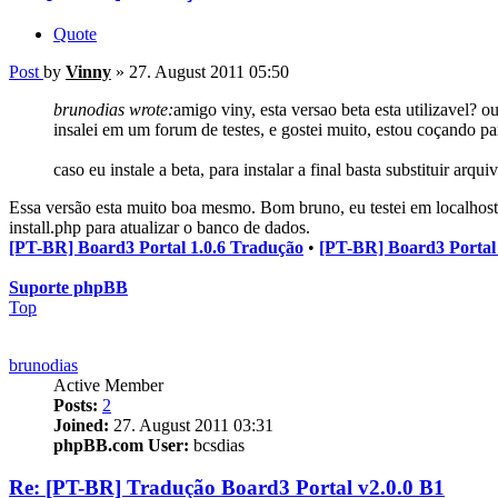
Quote
Post
by
Vinny
»
27. August 2011 05:50
brunodias wrote:
amigo viny, esta versao beta esta utilizavel? ou
insalei em um forum de testes, e gostei muito, estou coçando par
caso eu instale a beta, para instalar a final basta substituir arqui
Essa versão esta muito boa mesmo. Bom bruno, eu testei em localhost 
install.php para atualizar o banco de dados.
[PT-BR] Board3 Portal 1.0.6 Tradução
•
[PT-BR] Board3 Portal
Suporte phpBB
Top
brunodias
Active Member
Posts:
2
Joined:
27. August 2011 03:31
phpBB.com User:
bcsdias
Re: [PT-BR] Tradução Board3 Portal v2.0.0 B1