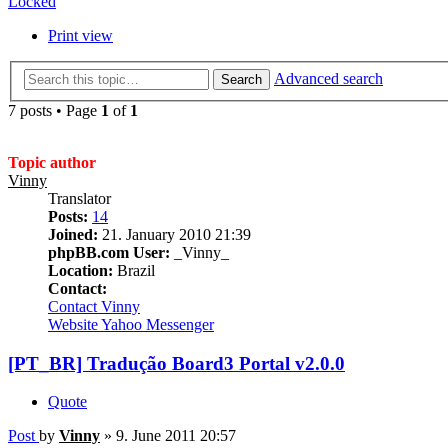
Locked
Print view
Advanced search
Search
7 posts • Page
1
of
1
Topic author
Vinny
Translator
Posts:
14
Joined:
21. January 2010 21:39
phpBB.com User:
_Vinny_
Location:
Brazil
Contact:
Contact Vinny
Website
Yahoo Messenger
[PT_BR] Tradução Board3 Portal v2.0.0
Quote
Post
by
Vinny
»
9. June 2011 20:57