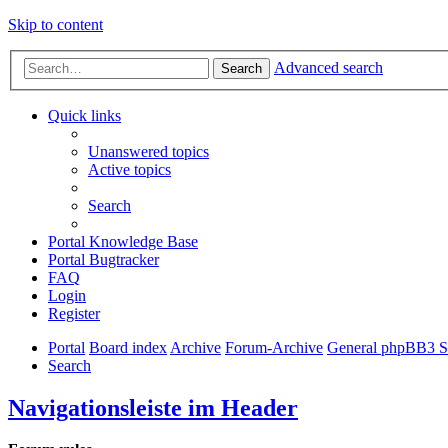
Skip to content
Advanced search
Search
Quick links
Unanswered topics
Active topics
Search
Portal Knowledge Base
Portal Bugtracker
FAQ
Login
Register
Portal
Board index
Archive
Forum-Archive
General phpBB3 S
Search
Navigationsleiste im Header