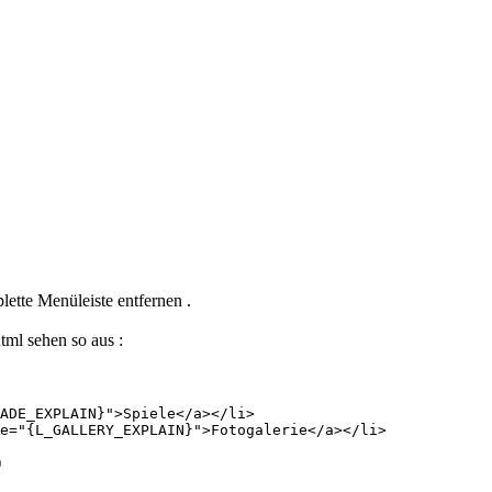
ette Menüleiste entfernen .
tml sehen so aus :
ADE_EXPLAIN}">Spiele</a></li>

e="{L_GALLERY_EXPLAIN}">Fotogalerie</a></li>
)