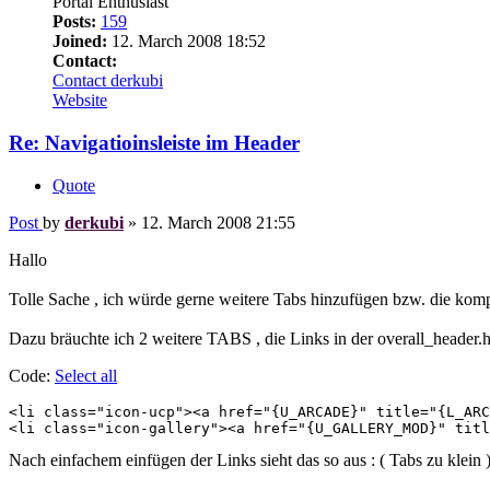
Portal Enthusiast
Posts:
159
Joined:
12. March 2008 18:52
Contact:
Contact derkubi
Website
Re: Navigatioinsleiste im Header
Quote
Post
by
derkubi
»
12. March 2008 21:55
Hallo
Tolle Sache , ich würde gerne weitere Tabs hinzufügen bzw. die kompl
Dazu bräuchte ich 2 weitere TABS , die Links in der overall_header.h
Code:
Select all
<li class="icon-ucp"><a href="{U_ARCADE}" title="{L_ARC
<li class="icon-gallery"><a href="{U_GALLERY_MOD}" titl
Nach einfachem einfügen der Links sieht das so aus : ( Tabs zu klein 