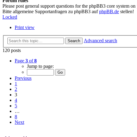
Forum rules
Please post general support questions for the phpBB3 core system on
Bitte allgemeine Supportanfragen zu phpBB3 auf
phpBB.de
stellen!
Locked
Print view
Advanced search
Search
120 posts
Page
3
of
8
Jump to page:
Previous
1
2
3
4
5
…
8
Next