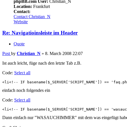
phpBB.com User:
Christian_N
Location:
Frankfurt
Contact:
Contact Christian_N
Website
Re: Navigatioinsleiste im Header
Quote
Post
by
Christian_N
»
8. March 2008 22:07
Ist auch leicht, füge nach den letzte Tab z.B.
Code:
Select all
<li<!-- IF basename($_SERVER['SCRIPT_NAME']) == 'faq.ph
einfach noch folgendes ein
Code:
Select all
<li<!-- IF basename($_SERVER['SCRIPT_NAME']) == 'wasauc
Dann einfach nur "WASAUCHIMMER" mit dem was eingefügt haben wi