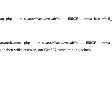
.
aq.php' --> class="activetab"<!-- ENDIF -->><a href="{U_
wasauchimmer.php' --> class="activetab"<!-- ENDIF -->><a
ben willst ersetzen, auf Groß/Kleinschreibung achten.