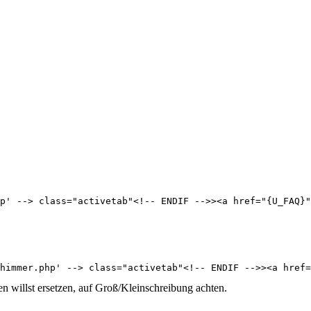
p' --> class="activetab"<!-- ENDIF -->><a href="{U_FAQ}"
himmer.php' --> class="activetab"<!-- ENDIF -->><a href=
llst ersetzen, auf Groß/Kleinschreibung achten.