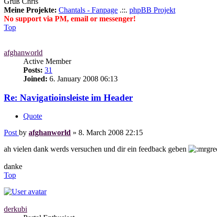
Gruß Chris
Meine Projekte:
Chantals - Fanpage
.::.
phpBB Projekt
No support via PM, email or messenger!
Top
afghanworld
Active Member
Posts:
31
Joined:
6. January 2008 06:13
Re: Navigatioinsleiste im Header
Quote
Post
by
afghanworld
»
8. March 2008 22:15
ah vielen dank werds versuchen und dir ein feedback geben
danke
Top
derkubi