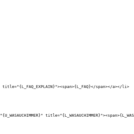
 title="{L_FAQ_EXPLAIN}"><span>{L_FAQ}</span></a></li>
"{U_WASAUCHIMMER}" title="{L_WASAUCHIMMER}"><span>{L_WAS