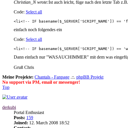
Christian_N wrote:
Ist auch leicht, füge nach den letzte Tab z.B
Code:
Select all
<li<!-- IF basename($_SERVER['SCRIPT_NAME']) == 'f
einfach noch folgendes ein
Code:
Select all
<li<!-- IF basename($_SERVER['SCRIPT_NAME']) == '
Dann einfach nur "WASAUCHIMMER" mit dem was eingefügt ha
Gruß Chris
Meine Projekte:
Chantals - Fanpage
.::.
phpBB Projekt
No support via PM, email or messenger!
Top
derkubi
Portal Enthusiast
Posts:
159
Joined:
12. March 2008 18:52
Contact: