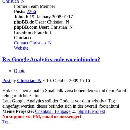
Christian_N
Former Team Member
Posts:
2266
Joined:
19. January 2008 01:17
phpBB.de User:
Christian_N
phpBB.com User:
Christian_N
Location:
Frankfurt
Contact:
Contact Christian_N
Website
Re: Google Analytics code wo einbinden?
Quote
Post
by
Christian_N
»
10. October 2009 15:16
Hab das Thema mal in Small talk verschoben den es mit dem Portal
rein gar nichts zu tun.
Laut Google Analytics soll der Code ja vor dem </body> Tag
eingefügt werden, dieser befindet sich in der overall_footer.html
Meine Projekte:
Chantals - Fanpage
.::.
phpBB Projekt
No support via PM, email or messenger!
Top