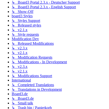
↳ Board3 Portal 2.3.x - Deutscher Support
↳ Board3 Portal 2.3.x - English Support
↳ Show-Off
board3 Styles
↳ Styles Support
↳ Released styles
↳ v2.1.x
↳ Style requests
Modification Dev
↳ Released Modifications
↳ v2.3.x
↳ v2.1.x
↳ Modification Requests
↳ Modifications - In Development
↳ v2.3.x
↳ v2.1.x
↳ Modifications Support
International
↳ Completed Translations
↳ Translations in Development
Board3.de
↳ Board3.de
↳ Small talk
↳ Trash bin / Papierkorb