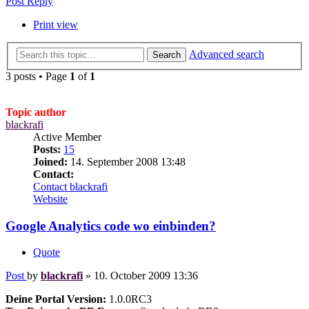
Post Reply
Print view
Advanced search
Search
3 posts • Page
1
of
1
Topic author
blackrafi
Active Member
Posts:
15
Joined:
14. September 2008 13:48
Contact:
Contact blackrafi
Website
Google Analytics code wo einbinden?
Quote
Post
by
blackrafi
»
10. October 2009 13:36
Deine Portal Version:
1.0.0RC3