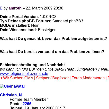
Post
by
amroth
»
22. March 2009 20:30
Deine Portal Version:
1.0.0RC3
Typ Deines phpBB Forums:
Standard phpBB3
MODs installiert:
Nein
Dein Wissensstand:
Einsteiger
Was hast Du gemacht, bevor das Problem aufgetreten ist?
Was hast Du bereits versucht um das Problem zu lösen?
Fehlerbeschreibung und Nachricht
wo kann ich fürs B3P den Style Black Pearl Runterladen ? Neu
www.religions-of-azeroth.de
< Wir Suchen GM's | Scripter / Bugfixxer | Foren Moderatoren |
Christian_N
Former Team Member
Posts:
2266
Joined:
19. January 2008 01:17