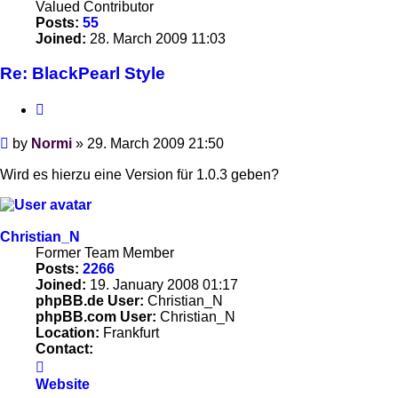
Valued Contributor
Posts:
55
Joined:
28. March 2009 11:03
Re: BlackPearl Style
Quote
Post
by
Normi
»
29. March 2009 21:50
Wird es hierzu eine Version für 1.0.3 geben?
Christian_N
Former Team Member
Posts:
2266
Joined:
19. January 2008 01:17
phpBB.de User:
Christian_N
phpBB.com User:
Christian_N
Location:
Frankfurt
Contact:
Contact
Christian_N
Website