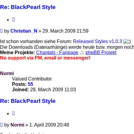
Re: BlackPearl Style
Quote
Post
by
Christian_N
»
29. March 2009 21:59
Ist schon vorhanden siehe Forum:
Released Styles v1.0.3
Die Downloads (Dateianhänge) werde heute bzw. morgen noch
Meine Projekte:
Chantals - Fanpage
.::.
phpBB Projekt
No support via PM, email or messenger!
Normi
Valued Contributor
Posts:
55
Joined:
28. March 2009 11:03
Re: BlackPearl Style
Quote
Post
by
Normi
»
1. April 2009 20:48