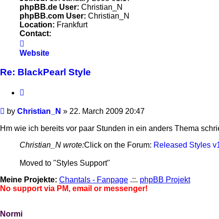
phpBB.de User:
Christian_N
phpBB.com User:
Christian_N
Location:
Frankfurt
Contact:
Contact
Christian_N
Website
Re: BlackPearl Style
Quote
Post
by
Christian_N
»
22. March 2009 20:47
Hm wie ich bereits vor paar Stunden in ein anders Thema schrieb
Christian_N wrote:
Click on the Forum:
Released Styles v
Moved to "Styles Support"
Meine Projekte:
Chantals - Fanpage
.::.
phpBB Projekt
No support via PM, email or messenger!
Normi