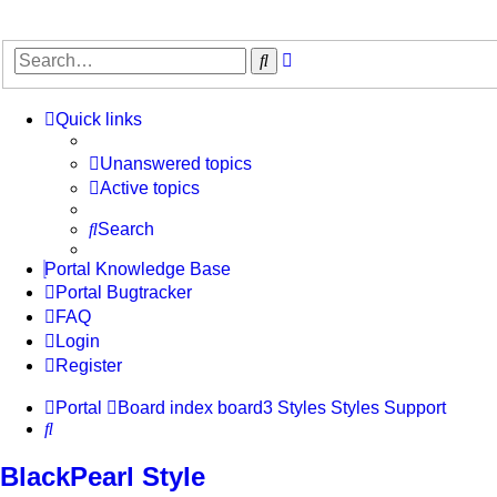
Advanced
Search
search
Quick links
Unanswered topics
Active topics
Search
Portal Knowledge Base
Portal Bugtracker
FAQ
Login
Register
Portal
Board index
board3 Styles
Styles Support
Search
BlackPearl Style