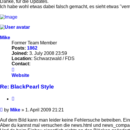
Danke, für die Updates.
Ich habe wohl etwas dabei falsch gemacht, es sieht etwas "verrup
Mike
Former Team Member
Posts:
1862
Joined:
3. July 2008 23:59
Location:
Schwarzwald / FDS
Contact:
Contact
Mike
Website
Re: BlackPearl Style
Quote
Post
by
Mike
»
1. April 2009 21:21
Auf dem Bild kann man leider keine Fehlersuche betreiben. Ein
Aber du kannst mal versuchen die news.html und news_compact.