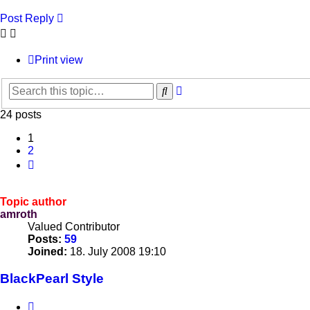
Post Reply
Print view
Advanced
Search
search
24 posts
1
2
Next
Topic author
amroth
Valued Contributor
Posts:
59
Joined:
18. July 2008 19:10
BlackPearl Style
Quote