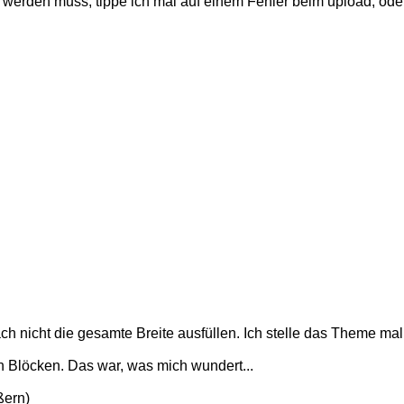
werden muss, tippe ich mal auf einem Fehler beim upload, oder 
ch nicht die gesamte Breite ausfüllen. Ich stelle das Theme mal 
en Blöcken. Das war, was mich wundert...
ßern)