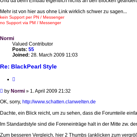
Und da beim Einbau eigentlich nichts an den Blöcken geändert 
Mehr ist von hier aus ohne Link wirklich schwer zu sagen...
kein Support per PN / Messenger
no Support via PM / Messenger
Normi
Valued Contributor
Posts:
55
Joined:
28. March 2009 11:03
Re: BlackPearl Style
Quote
Post
by
Normi
»
1. April 2009 21:32
OK, sorry,
http://www.schatten.clanwelten.de
Dachte, ein Blick reicht, um zu sehen, dass die Forumteile einfa
Im Standardstyle sind die Foreneinträge halt in der Mitte zw. d
Zum besseren Vergleich, hier 2 Thumbs (anklicken zum vergrö