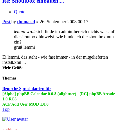
Re: Shoutbox einbauen....
Quote
Post
by
thomas.d
»
26. September 2008 00:17
lemmi wrote:
ich finde im admin-bereich nichts was auf
die shoutbox hinweist. wie binde ich die shoutbox nun
ein?
gruß lemmi
Ei lemmi, das steht - wie fast immer - in der mitgelieferten
install.xml ...
Viele Grüße
Thomas
Deutsche Sprachdateien für
[Alpha] phpBB Calendar 0.0.8 (alightner)
|
[RC] phpBB Arcade
1.0.RC8
|
ACP Add User MOD 1.0.0
|
Top
archivar