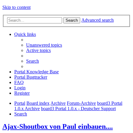
Skip to content
Advanced search
Search
Quick links
Unanswered topics
Active topics
Search
Portal Knowledge Base
Portal Bugtracker
FAQ
Login
Register
Portal
Board index
Archive
Forum-Archive
board3 Portal
1.0.x Archive
board3 Portal 1.0.x - Deutscher Support
Search
Ajax-Shoutbox von Paul einbauen....