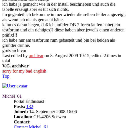
ich habs ja gemacht wie in der install beschrieben und auch die
tabelle erzeugt aber es tut sich nichts.
im gegenteil ich bekomme immer wieder die selben fehler angezeigt,
als wenn ich nichts gemacht hätte.
kann es daran liegen, daß ich auf der DB 2 foren laufen habe( ein
testforum und ein richtiges)? diese haben aber jeweils einen anderen
präfix!!!
ich habe nur am testforum rum gebastelt und bin bei beiden als
gründer drinne.
gruß archivar
Last edited by
archivar
on 8. August 2009 19:15, edited 2 times in
total.
V.G. archivar
sorry for my bad english
Top
Michel_61
Portal Enthusiast
Posts:
132
Joined:
14. September 2008 16:06
Location:
CH-4206 Seewen
Contact:
Contact Michel_61