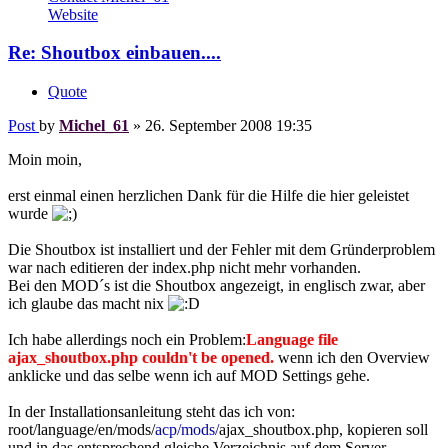
Website
Re: Shoutbox einbauen....
Quote
Post
by
Michel_61
»
26. September 2008 19:35
Moin moin,
erst einmal einen herzlichen Dank für die Hilfe die hier geleistet
wurde
Die Shoutbox ist installiert und der Fehler mit dem Gründerproblem
war nach editieren der index.php nicht mehr vorhanden.
Bei den MOD´s ist die Shoutbox angezeigt, in englisch zwar, aber
ich glaube das macht nix
Ich habe allerdings noch ein Problem:
Language file
ajax_shoutbox.php couldn't be opened.
wenn ich den Overview
anklicke und das selbe wenn ich auf MOD Settings gehe.
In der Installationsanleitung steht das ich von:
root/language/en/mods/
acp/mods/
ajax_shoutbox.php, kopieren soll
und in das entsprechend gleiche Verzeichnis auf dem Server