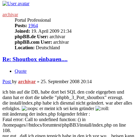
archivar
Portal Professional
Posts:
1964
Joined:
19. April 2009 21:34
phpBB.de User:
archivar
phpBB.com User:
archivar
Location:
Deutschland
Re: Shoutbox einbauen....
Quote
Post
by
archivar
»
25. September 2008 20:14
ich bin auf die DB, habe dort bei SQL den code eigegeben und
dann hat er dort die tabelle "phpbb_3_Port_shoutbox" erzeugt.
die install/index.php habe ich diesmal nicht geändert. war aber alles
erfolglos.
er meint ich sei kein gründer
mit änderung der index.php folgender fehler :
Fatal error: Call to undefined function: () in
/homepages///htdocs/forumtest/phpBB3/install/index.php on line
108.
nur gut , daß ich einen teppich habe in den ich vor wu... beisen kann