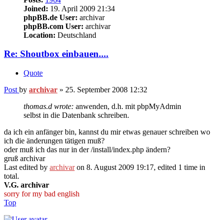
Joined:
19. April 2009 21:34
phpBB.de User:
archivar
phpBB.com User:
archivar
Location:
Deutschland
Re: Shoutbox einbauen....
Quote
Post
by
archivar
»
25. September 2008 12:32
thomas.d wrote:
anwenden, d.h. mit pbpMyAdmin
selbst in die Datenbank schreiben.
da ich ein anfänger bin, kannst du mir etwas genauer schreiben wo
ich die änderungen tätigen muß?
oder muß ich das nur in der /install/index.php ändern?
gruß archivar
Last edited by
archivar
on 8. August 2009 19:17, edited 1 time in
total.
V.G. archivar
sorry for my bad english
Top