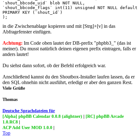
`shout_bbcode_uid` blob NOT NULL, 

`shout_bbcode_flags` int(11) unsigned NOT NULL default 
PRIMARY KEY (`shout_id`)

);
in die Zwischenablage kopieren und mit [Strg]+[v] in das
Abfragefenster einfügen.
Achtung:
Im Code oben lautet der DB-prefix "phpbb3_" (das ist
meiner). Du musst natürlich deinen eigenen prefix eintragen, falls er
anders lautet!
Du siehst dann sofort, ob der Befehl erfolgreich war.
Anschließend kannst du den Shoutbox-Installer laufen lassen, da er
den SQL ohnehin nicht ausführt, erledigt er aber den ganzen Rest.
Viele Grüße
Thomas
Deutsche Sprachdateien für
[Alpha] phpBB Calendar 0.0.8 (alightner)
|
[RC] phpBB Arcade
1.0.RC8
|
ACP Add User MOD 1.0.0
|
Top