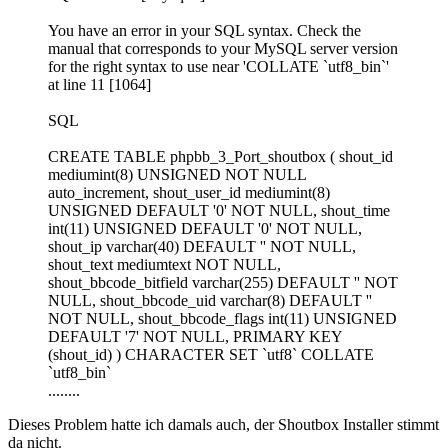
You have an error in your SQL syntax. Check the
manual that corresponds to your MySQL server version
for the right syntax to use near 'COLLATE `utf8_bin`'
at line 11 [1064]
SQL
CREATE TABLE phpbb_3_Port_shoutbox ( shout_id
mediumint(8) UNSIGNED NOT NULL
auto_increment, shout_user_id mediumint(8)
UNSIGNED DEFAULT '0' NOT NULL, shout_time
int(11) UNSIGNED DEFAULT '0' NOT NULL,
shout_ip varchar(40) DEFAULT '' NOT NULL,
shout_text mediumtext NOT NULL,
shout_bbcode_bitfield varchar(255) DEFAULT '' NOT
NULL, shout_bbcode_uid varchar(8) DEFAULT ''
NOT NULL, shout_bbcode_flags int(11) UNSIGNED
DEFAULT '7' NOT NULL, PRIMARY KEY
(shout_id) ) CHARACTER SET `utf8` COLLATE
`utf8_bin`
........
Dieses Problem hatte ich damals auch, der Shoutbox Installer stimmt
da nicht.