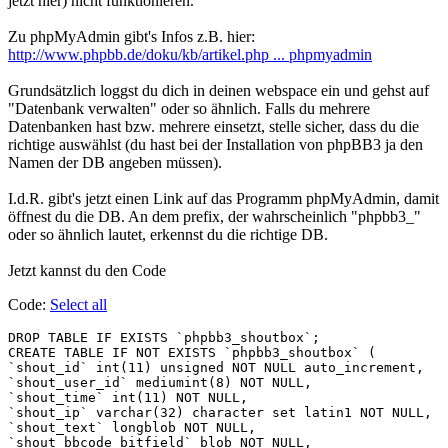
jetzt hier) nicht funktionieren.
Zu phpMyAdmin gibt's Infos z.B. hier:
http://www.phpbb.de/doku/kb/artikel.php ... phpmyadmin
Grundsätzlich loggst du dich in deinen webspace ein und gehst auf
"Datenbank verwalten" oder so ähnlich. Falls du mehrere
Datenbanken hast bzw. mehrere einsetzt, stelle sicher, dass du die
richtige auswählst (du hast bei der Installation von phpBB3 ja den
Namen der DB angeben müssen).
I.d.R. gibt's jetzt einen Link auf das Programm phpMyAdmin, damit
öffnest du die DB. An dem prefix, der wahrscheinlich "phpbb3_"
oder so ähnlich lautet, erkennst du die richtige DB.
Jetzt kannst du den Code
Code:
Select all
DROP TABLE IF EXISTS `phpbb3_shoutbox`;

CREATE TABLE IF NOT EXISTS `phpbb3_shoutbox` (

`shout_id` int(11) unsigned NOT NULL auto_increment, 

`shout_user_id` mediumint(8) NOT NULL, 

`shout_time` int(11) NOT NULL, 

`shout_ip` varchar(32) character set latin1 NOT NULL, 

`shout_text` longblob NOT NULL, 

`shout_bbcode_bitfield` blob NOT NULL, 
