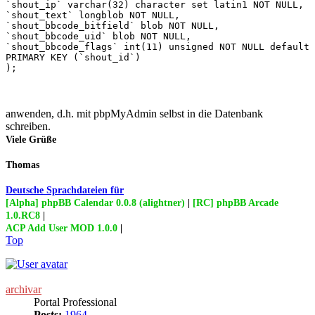
`shout_ip` varchar(32) character set latin1 NOT NULL, 

`shout_text` longblob NOT NULL, 

`shout_bbcode_bitfield` blob NOT NULL, 

`shout_bbcode_uid` blob NOT NULL, 

`shout_bbcode_flags` int(11) unsigned NOT NULL default 
PRIMARY KEY (`shout_id`)

);
anwenden, d.h. mit pbpMyAdmin selbst in die Datenbank
schreiben.
Viele Grüße
Thomas
Deutsche Sprachdateien für
[Alpha] phpBB Calendar 0.0.8 (alightner)
|
[RC] phpBB Arcade
1.0.RC8
|
ACP Add User MOD 1.0.0
|
Top
archivar
Portal Professional
Posts:
1964