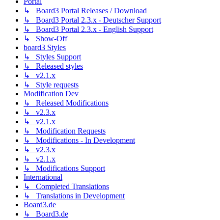
Portal
↳ Board3 Portal Releases / Download
↳ Board3 Portal 2.3.x - Deutscher Support
↳ Board3 Portal 2.3.x - English Support
↳ Show-Off
board3 Styles
↳ Styles Support
↳ Released styles
↳ v2.1.x
↳ Style requests
Modification Dev
↳ Released Modifications
↳ v2.3.x
↳ v2.1.x
↳ Modification Requests
↳ Modifications - In Development
↳ v2.3.x
↳ v2.1.x
↳ Modifications Support
International
↳ Completed Translations
↳ Translations in Development
Board3.de
↳ Board3.de