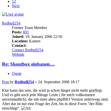
12
Next
Redbull254
Former Team Member
Posts:
693
Joined:
19. January 2006 22:50
Location:
Kamen
Contact:
Contact Redbull254
Website
Re: Shoutbox einbauen....
Quote
Post
by
Redbull254
»
24. September 2008 18:17
Klar kann das sein, die wird ja schon länger nicht mehr gepflegt.
Und es gibt noch jede Menge Leute ( für mich vollkommen
unverständlich), die mit einer alten phpBB3 Version unterwegs sind.
Aber das ist nur eine Frage der Zeit, bis in diese Foren "der Blitz
einschlägt".