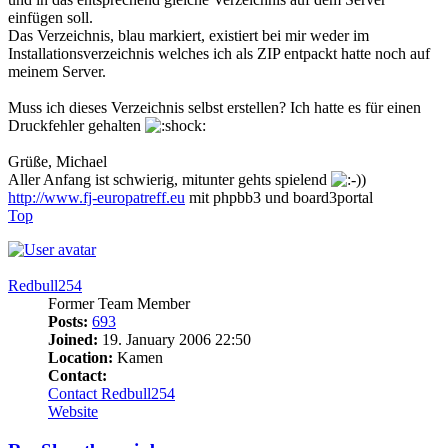
einfügen soll.
Das Verzeichnis, blau markiert, existiert bei mir weder im
Installationsverzeichnis welches ich als ZIP entpackt hatte noch auf
meinem Server.
Muss ich dieses Verzeichnis selbst erstellen? Ich hatte es für einen
Druckfehler gehalten
Grüße, Michael
Aller Anfang ist schwierig, mitunter gehts spielend
)
http://www.fj-europatreff.eu
mit phpbb3 und board3portal
Top
Redbull254
Former Team Member
Posts:
693
Joined:
19. January 2006 22:50
Location:
Kamen
Contact:
Contact Redbull254
Website