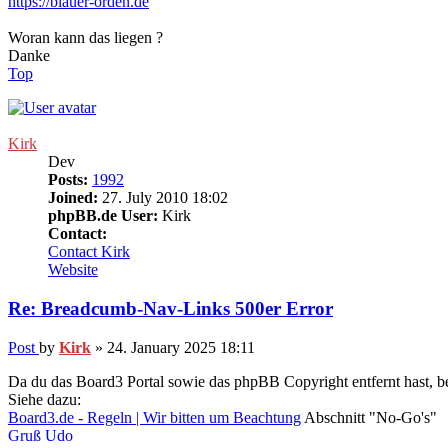
https://blauer-orden.de
Woran kann das liegen ?
Danke
Top
Kirk
Dev
Posts:
1992
Joined:
27. July 2010 18:02
phpBB.de User:
Kirk
Contact:
Contact Kirk
Website
Re: Breadcumb-Nav-Links 500er Error
Post
by
Kirk
»
24. January 2025 18:11
Da du das Board3 Portal sowie das phpBB Copyright entfernt hast, be
Siehe dazu:
Board3.de - Regeln | Wir bitten um Beachtung
Abschnitt "No-Go's"
Gruß Udo