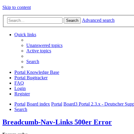
Skip to content
Advanced search
Search
Quick links
Unanswered topics
Active topics
Search
Portal Knowledge Base
Portal Bugtracker
FAQ
Login
Register
Portal
Board index
Portal
Board3 Portal 2.3.x - Deutscher Supp
Search
Breadcumb-Nav-Links 500er Error