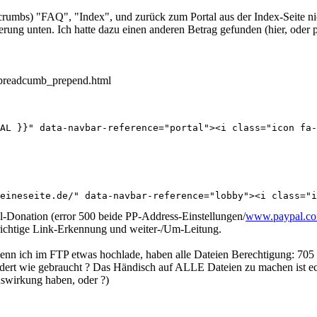
rumbs) "FAQ", "Index", und zurück zum Portal aus der Index-Seite nic
rung unten. Ich hatte dazu einen anderen Betrag gefunden (hier, oder
er_breadcumb_prepend.html
AL }}" data-navbar-reference="portal"><i class="icon fa-
eineseite.de/" data-navbar-reference="lobby"><i class="i
l-Donation (error 500 beide PP-Address-Einstellungen/
www.paypal.c
richtige Link-Erkennung und weiter-/Um-Leitung.
enn ich im FTP etwas hochlade, haben alle Dateien Berechtigung: 705 .
ndert wie gebraucht ? Das Händisch auf ALLE Dateien zu machen ist ech
Auswirkung haben, oder ?)