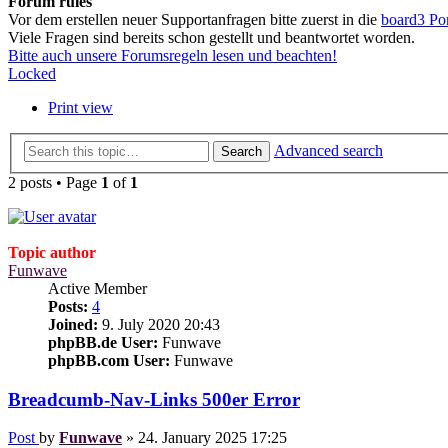
Forum rules
Vor dem erstellen neuer Supportanfragen bitte zuerst in die
board3 Po
Viele Fragen sind bereits schon gestellt und beantwortet worden.
Bitte auch unsere Forumsregeln lesen und beachten!
Locked
Print view
Advanced search
Search
2 posts • Page
1
of
1
Topic author
Funwave
Active Member
Posts:
4
Joined:
9. July 2020 20:43
phpBB.de User:
Funwave
phpBB.com User:
Funwave
Breadcumb-Nav-Links 500er Error
Post
by
Funwave
»
24. January 2025 17:25