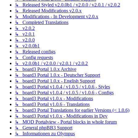
↳ Released Styled v2.0.0b1 / v2.0.0 / v2.0.1 / v2.0.2
↳ Released Modifications v2.0.x
↳ Modifications - In Development v2.0.x
↳ Completed Translations
↳ v2.0.2
↳ v2.0.1
↳ v2.0.0
↳ v2.0.0b1
↳ Released configs
↳ Config requests
↳ v2.0.0b1 / v2.0.0 / v2.0.1 / v2.0.2
↳ board3 Portal 1.0.x Archive
↳ board3 Portal 1.0.x - Deutscher Support
↳ board3 Portal 1.0.x - English Support
↳ board3 Portal v1.0.4 / v1.0.5 / v1.0.6 - Styles
↳ board3 Portal v1.0.4 / v1.0.5 / v1.0.6 - Configs
↳ board3 Portal v1.0.x - Modifications
↳ board3 Portal v1.0.6 - Translations
↳ board3 Portal Translations for earlier Versions (< 1.0.6)
↳ board3 Portal v1.0.x - Modifications in Dev
↳ MOD Portalview - Portal blocks in whole forum
↳ General phpBB3 Support
↳ Informationen zu Olympus