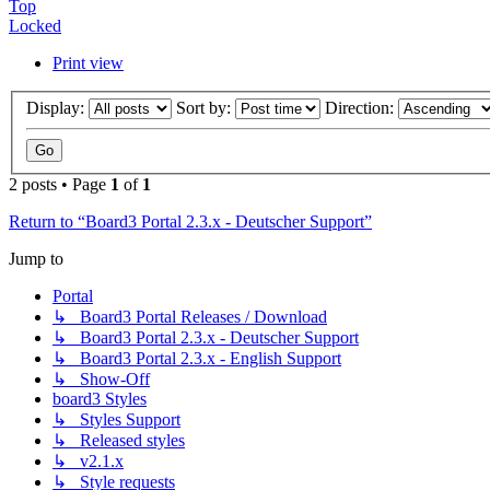
Top
Locked
Print view
Display:
Sort by:
Direction:
2 posts • Page
1
of
1
Return to “Board3 Portal 2.3.x - Deutscher Support”
Jump to
Portal
↳ Board3 Portal Releases / Download
↳ Board3 Portal 2.3.x - Deutscher Support
↳ Board3 Portal 2.3.x - English Support
↳ Show-Off
board3 Styles
↳ Styles Support
↳ Released styles
↳ v2.1.x
↳ Style requests