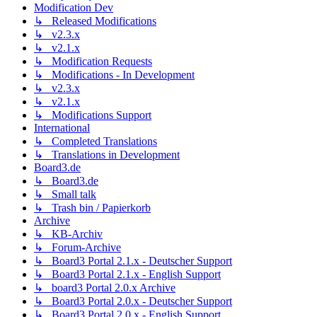
Modification Dev
↳ Released Modifications
↳ v2.3.x
↳ v2.1.x
↳ Modification Requests
↳ Modifications - In Development
↳ v2.3.x
↳ v2.1.x
↳ Modifications Support
International
↳ Completed Translations
↳ Translations in Development
Board3.de
↳ Board3.de
↳ Small talk
↳ Trash bin / Papierkorb
Archive
↳ KB-Archiv
↳ Forum-Archive
↳ Board3 Portal 2.1.x - Deutscher Support
↳ Board3 Portal 2.1.x - English Support
↳ board3 Portal 2.0.x Archive
↳ Board3 Portal 2.0.x - Deutscher Support
↳ Board3 Portal 2.0.x - English Support