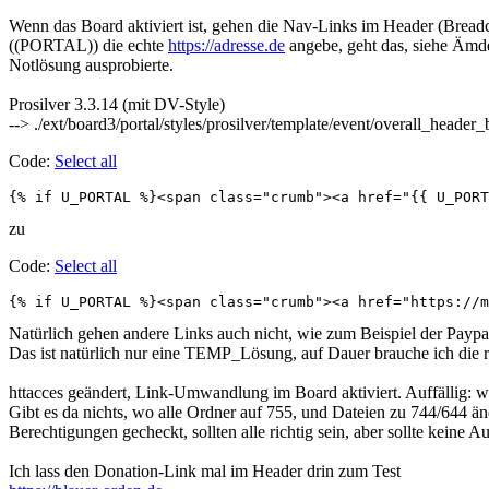
Wenn das Board aktiviert ist, gehen die Nav-Links im Header (Breadc
((PORTAL)) die echte
https://adresse.de
angebe, geht das, siehe Ämde
Notlösung ausprobierte.
Prosilver 3.3.14 (mit DV-Style)
--> ./ext/board3/portal/styles/prosilver/template/event/overall_head
Code:
Select all
{% if U_PORTAL %}<span class="crumb"><a href="{{ U_PORT
zu
Code:
Select all
{% if U_PORTAL %}<span class="crumb"><a href="https://m
Natürlich gehen andere Links auch nicht, wie zum Beispiel der Paypa
Das ist natürlich nur eine TEMP_Lösung, auf Dauer brauche ich die 
httacces geändert, Link-Umwandlung im Board aktiviert. Auffällig: w
Gibt es da nichts, wo alle Ordner auf 755, und Dateien zu 744/644 ä
Berechtigungen gecheckt, sollten alle richtig sein, aber sollte keine 
Ich lass den Donation-Link mal im Header drin zum Test