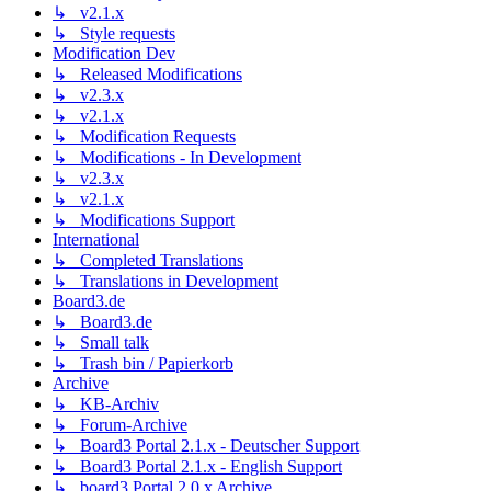
↳ v2.1.x
↳ Style requests
Modification Dev
↳ Released Modifications
↳ v2.3.x
↳ v2.1.x
↳ Modification Requests
↳ Modifications - In Development
↳ v2.3.x
↳ v2.1.x
↳ Modifications Support
International
↳ Completed Translations
↳ Translations in Development
Board3.de
↳ Board3.de
↳ Small talk
↳ Trash bin / Papierkorb
Archive
↳ KB-Archiv
↳ Forum-Archive
↳ Board3 Portal 2.1.x - Deutscher Support
↳ Board3 Portal 2.1.x - English Support
↳ board3 Portal 2.0.x Archive