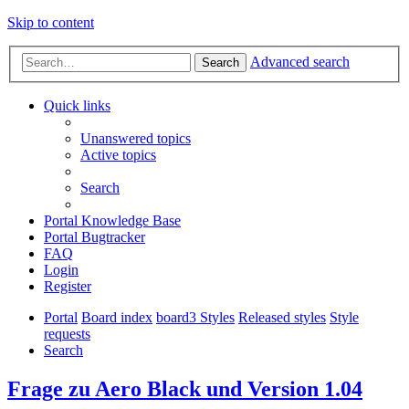
Skip to content
Advanced search
Search
Quick links
Unanswered topics
Active topics
Search
Portal Knowledge Base
Portal Bugtracker
FAQ
Login
Register
Portal
Board index
board3 Styles
Released styles
Style
requests
Search
Frage zu Aero Black und Version 1.04