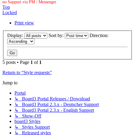
no Support via PM / Messenger
Top
Locked
Print view
Display:
Sort by:
Direction:
5 posts • Page
1
of
1
Return to “Style requests”
Jump to
Portal
↳ Board3 Portal Releases / Download
↳ Board3 Portal 2.3.x - Deutscher Support
↳ Board3 Portal 2.3.x - English Support
↳ Show-Off
board3 Styles
↳ Styles Support
↳ Released styles