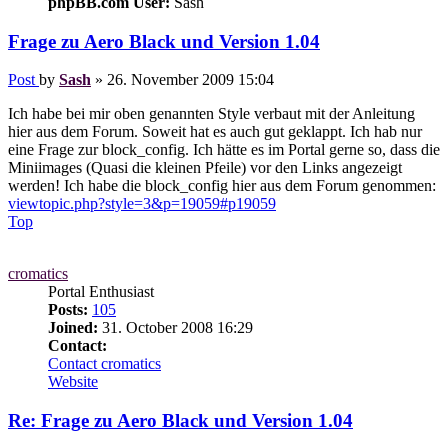
phpBB.com User:
Sash
Frage zu Aero Black und Version 1.04
Post
by
Sash
»
26. November 2009 15:04
Ich habe bei mir oben genannten Style verbaut mit der Anleitung
hier aus dem Forum. Soweit hat es auch gut geklappt. Ich hab nur
eine Frage zur block_config. Ich hätte es im Portal gerne so, dass die
Miniimages (Quasi die kleinen Pfeile) vor den Links angezeigt
werden! Ich habe die block_config hier aus dem Forum genommen:
viewtopic.php?style=3&p=19059#p19059
Top
cromatics
Portal Enthusiast
Posts:
105
Joined:
31. October 2008 16:29
Contact:
Contact cromatics
Website
Re: Frage zu Aero Black und Version 1.04