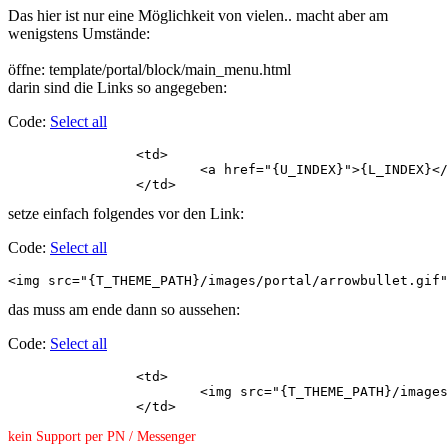
Das hier ist nur eine Möglichkeit von vielen.. macht aber am
wenigstens Umstände:
öffne: template/portal/block/main_menu.html
darin sind die Links so angegeben:
Code:
Select all
		<td>

			<a href="{U_INDEX}">{L_INDEX}</a>

		</td>
setze einfach folgendes vor den Link:
Code:
Select all
<img src="{T_THEME_PATH}/images/portal/arrowbullet.gif"
das muss am ende dann so aussehen:
Code:
Select all
		<td>

			<img src="{T_THEME_PATH}/images/portal/arrowbullet.gif" style="margin: 2px 2px -2px 0;"><a href="{U_INDEX}">{L_INDEX}</a>

		</td>
kein Support per PN / Messenger